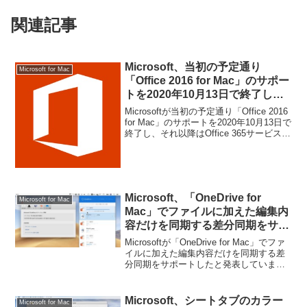
関連記事
Microsoft、当初の予定通り
Microsoft for Mac
「Office 2016 for Mac」のサポー
トを2020年10月13日で終了し、
それ以降はOffice 365サービスへ
Microsoftが当初の予定通り「Office 2016
の接続にも影響。
for Mac」のサポートを2020年10月13日で
終了し、それ以降はOffice 365サービスへ
の接続にも影響すると発表しています。
詳細は以下から。
Microsoft、「OneDrive for
Microsoft for Mac
Mac」でファイルに加えた編集内
容だけを同期する差分同期をサポ
ート。
Microsoftが「OneDrive for Mac」でファ
イルに加えた編集内容だけを同期する差
分同期をサポートしたと発表していま
す。詳細は以下から。
Microsoft、シートタブのカラー
Microsoft for Mac