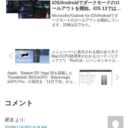
iOS/Androidでダークモードのロ
ールアウトを開始。iOS 13では
WordやExcelなどのOfficeアプリ
MicrosoftがOutlook for iOS/Androidでダ
でも利用可能に。
ークモードのロールアウトを開始してい
ます。詳細は以下から。
メニューバーに表示される猫の走り方で
MacのCPU使用率がわかるユーティリテ
ィアプリ「RunCat」にペンギンやイルカ
など5種類の新ランナーが追加。
Apple、Radeon RX Vega 56を搭載した
Thunderbolt 3対応eGPU「Blackmagic
eGPU Pro」の発売を「11月下旬」から
「まもなく登場」に変更。
コメント
匿名
より:
2018年11月30日 9:14 AM