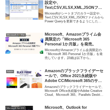
設定や、
Text,CSV,XLSX,XML,JSONファ
イルからPower Queryを更新でき
Microsoftがシートタブのカラー設定や、
るようにした「Excel for Mac
Text,CSV,XLSX,XML,JSONファイルから
Power Queryを更新できるようにした
v16.29」をリリース。
「Excel for Mac v16.29」をリリースして
います。詳細は以下から。
Microsoft、Amazonプライム会
Microsoft for Mac
員限定の「Microsoft 365
Personal 1か月版」を発売。
MicrosoftがAmazonプライム会員限定の
「Microsoft 365 Personal 1か月版」を発
売しています。詳細は以下から。
Amazonのブラックフライデーセ
Adobe
ールで、Office 2021永続版や
Adobe CC/Microsoft 365のサブ
スクリプションなどが割引価格で
Amazonのブラックフライデーセールで、
販売中。
Microsoft Office永続版やAdobe Creative
Cloud、Microsoft 365、Parallels Desktop
17のサブスクリプションなどが割引価格
で販売されてい...
Microsoft、Outlook for
Microsoft for iOS