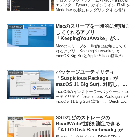
クロスプラットフォーム対応のMarkdown
エディタ「Typora」がインラインHTMLを
Markdownの様にレンダリングする機能を
追加したそうです。詳細は以下から。
Macのスリープを一時的に無効に
仕事効率化
してくれるアプリ
「KeepingYouAwake」が
macOS Big SurとApple Silicon
Macのスリープを一時的に無効にしてく
搭載のMacに初期対応。
れるアプリ「KeepingYouAwake」が
macOS Big SurとApple Silicon搭載の
Macに初期対応しています。詳細は以下
から。
パッケージユーティリティ
仕事効率化
「Suspicious Package」が
macOS 11 Big Surに対応し、
Quick Look機能を刷新。
macOSのインストーラーパッケージ・ユ
ーティリティ「Suspicious Package」が
macOS 11 Big Surに対応し、Quick Look
機能を刷新しています。詳細は以下か
ら。
SSDなどのストレージの
仕事効率化
Read/Write性能を測定できる
「ATTO Disk Benchmark」が
Apple Siliconをネイティブサポ