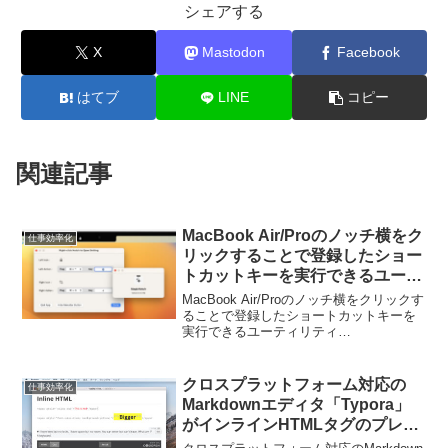
シェアする
X
Mastodon
Facebook
はてブ
LINE
コピー
関連記事
MacBook Air/Proのノッチ横をク
仕事効率化
リックすることで登録したショー
トカットキーを実行できるユーテ
ィリティ「MagicNotch」がリリ
MacBook Air/Proのノッチ横をクリックす
ース。
ることで登録したショートカットキーを
実行できるユーティリティ
「MagicNotch」がリリースされていま
す。詳細は以下から。
クロスプラットフォーム対応の
仕事効率化
Markdownエディタ「Typora」
がインラインHTMLタグのプレビ
ューをサポート。