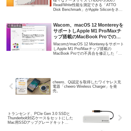
様々なデータサイズでHDDやSSDの
ート。
Read/Write性能を測定できる「ATTO
Disk Benchmark」がApple Siliconをネイ
ティブサポートしています。詳細は以下
から。
Wacom、macOS 12 Montereyを
仕事効率化
サポートしApple M1 Pro/Maxチ
ップ搭載のMacBook Proでの不
具合を修正した「タブレットドラ
WacomがmacOS 12 Montereyをサポート
イバ V6.3.45-1」を公開。
しApple M1 Pro/Maxチップ搭載の
MacBook Proでの不具合を修正した「タ
ブレットドライバ V6.3.45-1」を公開して
います。詳細は以下から。
cheero、Qi認定を取得したワイヤレス充
電器「cheero Wireless Charger」を発
売。
トランセンド、PCIe Gen 3.0 SSDと
Thunderbolt対応ケースをセットにした
Mac用SSDアップグレードキット
「JetDrive 825」を発売。