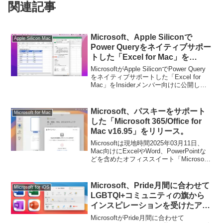
関連記事
Microsoft、Apple Siliconで
Apple Silicon Mac
Power Queryをネイティブサポー
トした「Excel for Mac」を
Insiderメンバー向けに公開。
MicrosoftがApple SiliconでPower Query
をネイティブサポートした「Excel for
Mac」をInsiderメンバー向けに公開して
います。詳細は以下から。
Microsoft、パスキーをサポート
Microsoft for Mac
した「Microsoft 365/Office for
Mac v16.95」をリリース。
Microsoftは現地時間2025年03月11日、
Mac向けにExcelやWord、PowerPointな
どを含めたオフィススイート「Microsoft
365/Office 2024」の最新バージョンとな
るv16.95をリリースしましたが、同バー
ジョンではサインイン認証にパスキー
Microsoft、Pride月間に合わせて
Microsoft for iOS
(Passkey)がサポートされています。
LGBTQI+コミュニティの旗から
インスピレーションを受けたアイ
コンやアクセントカラーを
MicrosoftがPride月間に合わせて