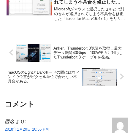
れてしまう不具合を修正した
「Exce‪l‬ for Mac v16.47.1」をリ
Microsoftがマウスで選択したセルとは別
リース。
のセルが選択されてしまう不具合を修正
した「Exce‪l‬ for Mac v16.47.1」をリリー
スしています。詳細は以下から。
Anker、Thunderbolt 3認証を取得し最大
データ転送40Gbps、100W出力に対応し
たThunderbolt 3 ケーブルを発売。
macOSのLightとDarkモードの間にはウィ
ンドウ位置がピクセル単位で合わない不
具合がある。
コメント
匿名
より:
2018年1月20日 10:55 PM