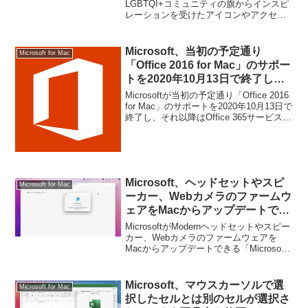
Mac/iOS、Androidアプリに追
LGBTQI+コミュニティの旗からインスピ
レーションを受けたアイコンやアクセン
加。
トカラーをMac/iOS、Androidアプリに追
加しています。詳細は以下から。
Microsoft、当初の予定通り
Microsoft for Mac
「Office 2016 for Mac」のサポー
トを2020年10月13日で終了し、
それ以降はOffice 365サービスへ
Microsoftが当初の予定通り「Office 2016
の接続にも影響。
for Mac」のサポートを2020年10月13日で
終了し、それ以降はOffice 365サービスへ
の接続にも影響すると発表しています。
詳細は以下から。
Microsoft、ヘッドセットやスピ
Microsoft for Mac
ーカー、Webカメラのファームウ
ェアをMacからアップデートでき
る「Microsoft Accessory
MicrosoftがModernヘッドセットやスピー
Updater」をMac App Storeでリ
カー、Webカメラのファームウェアを
Macからアップデートできる「Microsoft
リース。
Accessory Updater」をMac App Storeで
リリースしています。詳細は以下から。
Microsoft、マウスカーソルで選
Microsoft for Mac
択したセルとは別のセルが選択さ