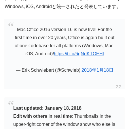
Windows, iOS, Androidと統一されたと発表しています。
Mac Office 2016 version 16 is now live! For the
first time in over 20 years, Office is again built out
of one codebase for all platforms (Windows, Mac,
iOS, Android)!
https://t.co/6gNdKTOEHl
— Erik Schwiebert (@Schwieb)
2018年1月18日
Last updated: January 18, 2018
Edit with others in real time
: Thumbnails in the
upper-right corner of the window show who else is