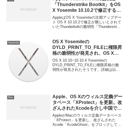
「Thunderstrike Bootkit」をOS
X Yosemite 10.10.2で修正するも
よう。
AppleはOS X Yosemiteの次期アップデー
ト OS X 10.10.2で修正が難しいとされて
いたThunderboltの脆弱性「Thunderstrike
Rootkit」を修正するようです。詳細は以
下から。
OS X Yosemiteの
Yosemite
DYLD_PRINT_TO_FILEに権限昇
格の脆弱性が発見され、OS X
10.10.4でも実行可能なExploit
OS X 10.10~10.10.4 Yosemiteの
Codeも公開される。
DYLD_PRINT_TO_FILEに権限昇格の脆
弱性が発見されたそうです。詳細は以下
から。
Apple、OS Xのウィルス定義デー
Mac
タベース「XProtect」を更新。改
ざんされたXcodeを介し中国で感
染が広がっているマルウェア
AppleがMacのウィルス定義データベース
「XcodeGhost」をブロック。
「XProtect」を更新し、改ざんされた
Xcode「XcodeGhost」をブロックしてい