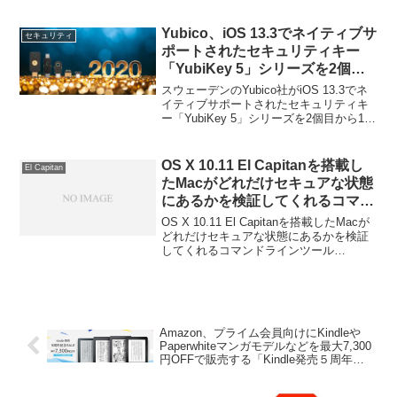
ます。詳細は以下から。
Yubico、iOS 13.3でネイティブサ
セキュリティ
ポートされたセキュリティキー
「YubiKey 5」シリーズを2個目
から10ドルOFFなどにするホリデ
スウェーデンのYubico社がiOS 13.3でネ
ーセールを12月31日まで開催。
イティブサポートされたセキュリティキ
ー「YubiKey 5」シリーズを2個目から10
ドルOFFなどにするホリデーセールを12
月31日まで開催すると発表しています。
詳細は以下から。
OS X 10.11 El Capitanを搭載し
El Capitan
たMacがどれだけセキュアな状態
にあるかを検証してくれるコマン
ドラインツール
OS X 10.11 El Capitanを搭載したMacが
「osxlockdown」がリリース。
どれだけセキュアな状態にあるかを検証
してくれるコマンドラインツール
「osxlockdown」がリリースされていま
す。詳細は以下から。
Amazon、プライム会員向けにKindleや
Paperwhiteマンガモデルなどを最大7,300
円OFFで販売する「Kindle発売５周年記
念セール」を開催中。