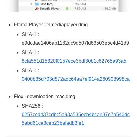
Eltima Player : elmediaplayer.dmg
SHA-1 :
e9dcdae1406ab1132dc9d507fd63503e5c4d41d9
SHA-1 :
8cfa551d15320f0157ece3bdf30b1c62765a93a5
SHA-1 :
0400b35d703d872adc64aa7ef914a260903998ca
Flox : downloader_mac.dmg
SHA256 :
6257ccd437cdbc5a93a535ecb4bcae37e7a540dc
5abd61ca3ceb23bafadb3fe1