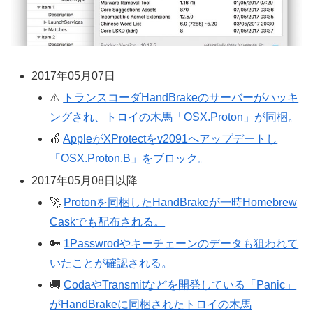
2017年05月07日
⚠️
トランスコーダHandBrakeのサーバーがハッキ
ングされ、トロイの木馬「OSX.Proton」が同梱。
🍎
AppleがXProtectをv2091へアップデートし
「OSX.Proton.B」をブロック。
2017年05月08日以降
🚀
Protonを同梱したHandBrakeが一時Homebrew
Caskでも配布される。
🔑
1Passwrodやキーチェーンのデータも狙われて
いたことが確認される。
🚚
CodaやTransmitなどを開発している「Panic」
がHandBrakeに同梱されたトロイの木馬