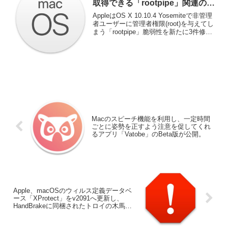
取得できる「rootpipe」関連の脆
弱性を新たに3件修正。
AppleはOS X 10.10.4 Yosemiteで非管理
者ユーザーに管理者権限(root)を与えてし
まう「rootpipe」脆弱性を新たに3件修正
したそうです。詳細は以下から。
Macのスピーチ機能を利用し、一定時間
ごとに姿勢を正すよう注意を促してくれ
るアプリ「Vatobe」のBeta版が公開。
Apple、macOSのウィルス定義データベ
ース「XProtect」をv2091へ更新し、
HandBrakeに同梱されたトロイの木馬
「OSX.Proton.B」をブロック。