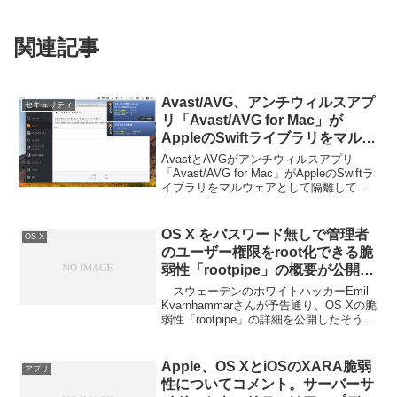
関連記事
Avast/AVG、アンチウィルスアプ
セキュリティ
リ「Avast/AVG for Mac」が
AppleのSwiftライブラリをマルウ
ェアとして隔離してしまう問題を
AvastとAVGがアンチウィルスアプリ
修正。
「Avast/AVG for Mac」がAppleのSwiftラ
イブラリをマルウェアとして隔離してし
まう問題を修正したそうです。詳細は以
下から。
OS X をパスワード無しで管理者
OS X
のユーザー権限をroot化できる脆
弱性「rootpipe」の概要が公開さ
れ、2011年からOS Xに隠れてい
スウェーデンのホワイトハッカーEmil
たバックドア APIも明らかに。
Kvarnhammarさんが予告通り、OS Xの脆
弱性「rootpipe」の詳細を公開したそうで
す。詳細は以下から。
Apple、OS XとiOSのXARA脆弱
アプリ
性についてコメント。サーバーサ