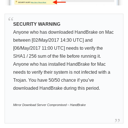
SECURITY WARNING
Anyone who has downloaded HandBrake on Mac
between [02/May/2017 14:30 UTC] and
[06/May/2017 11:00 UTC] needs to verify the
SHA1 / 256 sum of the file before running it.
Anyone who has installed HandBrake for Mac
needs to verify their system is not infected with a
Trojan. You have 50/50 chance if you’ve
downloaded HandBrake during this period.
Mirror Download Server Compromised – HandBrake