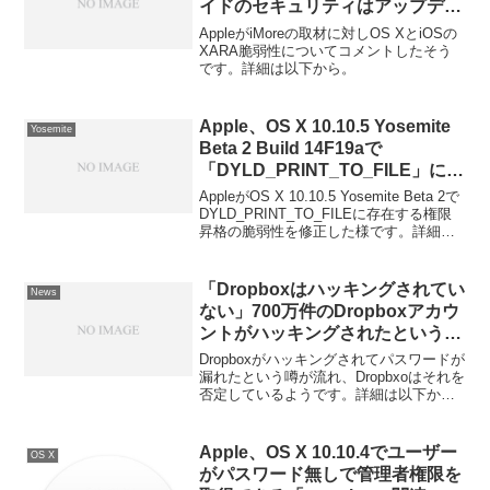
イドのセキュリティはアップデー
ト済で、他の脆弱性についてはセ
AppleがiMoreの取材に対しOS XとiOSの
キュリティ研究者と協力して対応
XARA脆弱性についてコメントしたそう
です。詳細は以下から。
中。
Apple、OS X 10.10.5 Yosemite
Yosemite
Beta 2 Build 14F19aで
「DYLD_PRINT_TO_FILE」に存
在する権限昇格の脆弱性を修正。
AppleがOS X 10.10.5 Yosemite Beta 2で
DYLD_PRINT_TO_FILEに存在する権限
昇格の脆弱性を修正した様です。詳細は
以下から。
「Dropboxはハッキングされてい
News
ない」700万件のDropboxアカウ
ントがハッキングされたという噂
をDropboxが否定。
Dropboxがハッキングされてパスワードが
漏れたという噂が流れ、Dropbxoはそれを
否定しているようです。詳細は以下か
ら。
Apple、OS X 10.10.4でユーザー
OS X
がパスワード無しで管理者権限を