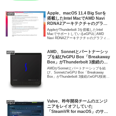
Apple、macOS 11.4 Big Surを
eGPU
搭載したIntel MacでAMD Navi
RDNA2アーキテクチャのグラフ
ィックスカード「Radeon RX
AppleがThunderbolt 3を搭載したIntel
6800/XT、6900 XT」を追加サポ
MacでサポートしているeGPUにAMD
Navi RDNA2アーキテクチャのグラフィッ
ート。
クスカード「Radeon RX 6800/XT、6900
XT」を追加しています。詳細は以下...
AMD、Sonnetとパートナーシッ
eGPU
プを結びeGPU Box「Breakaway
Box」がThunderbolt 3接続の
eGPU技術XConnectをサポート
AMDがSonnetとパートナーシップを結
すると発表。
び、SonnetのeGPU Box「Breakaway
Box」がThunderbolt 3接続のeGPU技術
XConnectをサポートすると発表していま
す。詳細は以下から。
Valve、昨年開発チームのエンジ
eGPU
ニアをレイオフしていた
「SteamVR for macOS」のサポ