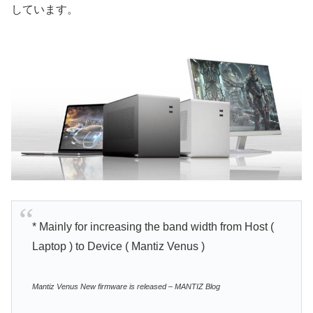
しています。
* Mainly for increasing the band width from Host (
Laptop ) to Device ( Mantiz Venus )
Mantiz Venus New firmware is released – MANTIZ Blog