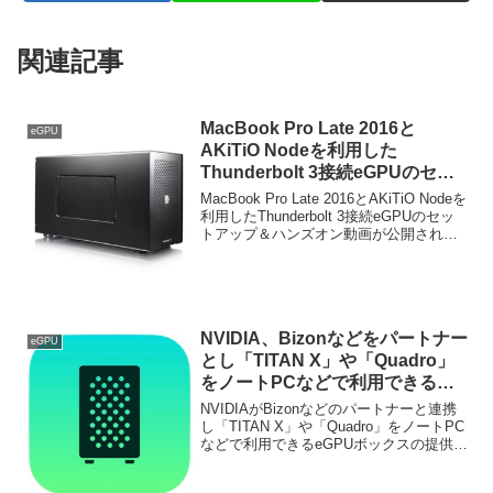
関連記事
MacBook Pro Late 2016と
eGPU
AKiTiO Nodeを利用した
Thunderbolt 3接続eGPUのセッ
トアップ＆ハンズオン動画が公
MacBook Pro Late 2016とAKiTiO Nodeを
開。
利用したThunderbolt 3接続eGPUのセッ
トアップ＆ハンズオン動画が公開されて
います。詳細は以下から。
NVIDIA、Bizonなどをパートナー
eGPU
とし「TITAN X」や「Quadro」
をノートPCなどで利用できる
eGPUボックスの提供を2017年9
NVIDIAがBizonなどのパートナーと連携
月より開始。
し「TITAN X」や「Quadro」をノートPC
などで利用できるeGPUボックスの提供を
2017年9月より開始すると発表していま
す。詳細は以下から。