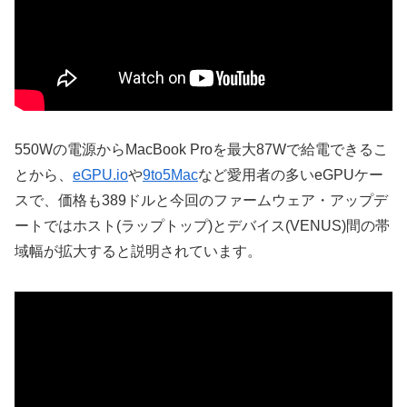
550Wの電源からMacBook Proを最大87Wで給電できるこ
とから、
eGPU.io
や
9to5Mac
など愛用者の多いeGPUケー
スで、価格も389ドルと今回のファームウェア・アップデ
ートではホスト(ラップトップ)とデバイス(VENUS)間の帯
域幅が拡大すると説明されています。