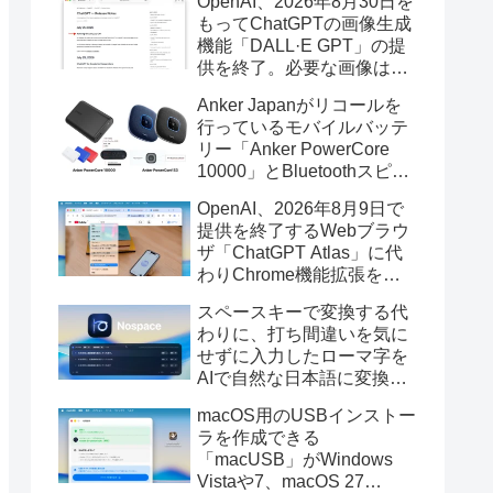
OpenAI、2026年8月30日を
もってChatGPTの画像生成
機能「DALL·E GPT」の提
供を終了。必要な画像は期
限までにダウンロードを。
Anker Japanがリコールを
行っているモバイルバッテ
リー「Anker PowerCore
10000」とBluetoothスピー
カー「PowerConf S3」で周
OpenAI、2026年8月9日で
辺を焼損する火災が6月に3
提供を終了するWebブラウ
件発生していたそうなので
ザ「ChatGPT Atlas」に代
注意を。
わりChrome機能拡張をア
ップデートし、YouTube動
スペースキーで変換する代
画の質問やAsk ChatGPT機
わりに、打ち間違いを気に
能を追加。
せずに入力したローマ字を
AIで自然な日本語に変換し
てくれるMac用の日本語入
macOS用のUSBインストー
力アプリ「Nospace」がリ
ラを作成できる
リース。
「macUSB」がWindows
Vistaや7、macOS 27