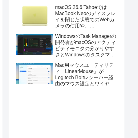
Golden GateのUSBインス
macOS 26.6 Tahoeでは
トーラの作成に対応。
MacBook Neoのディスプレ
イを閉じた状態でのWebカ
メラの使用や、
Finder/Apple Configuratorを
WindowsのTask Managerの
利用しMacBook Neoを復元
開発者がmacOSのアクティ
する際の安定性が向上。
ビティモニタの分かりやす
さとWindowsのタスクマネ
ージャの詳細さを合わせた
Mac用マウスユーティリテ
Mac用システムモニタアプ
ィ「LinearMouse」が
リ「Task Manager TMOG」
Logitech Boltレシーバー経
のBeta版を公開。
由のマウス設定とワイヤレ
ス版のELECOM HUGEトラ
ックボールに対応。