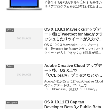
31日まで延長。
で発生するGPUの不具合に対する無償の
リペアプログラムを2016年12月31日まで
延長したそうです。詳細は以下から。
OS X 10.9.3 Mavericksアップデ
アプリ
ート後にTweetbot for Macがクラ
ッシュしたりツイートが入力でき
ない場合の対処法。
OS X 10.9.3 Mavericksにアップデート
後、Tweetbot for Macがクラッシュしたり
ツイートが入力できなくなる現象が報告
されており、公式アカウントが対処法を
公開しています。詳細は以下から。
Adobe Creative Cloud アップデ
Adobe
ート後、OS X上で
「CCLibrary」プロセスなどが
CPU使用率を増加させる問題につ
Adobeが11月27日に行ったCreative Cloud
いて新たな回避方法が公開。
のアップデート後、OS X上で
「CCXProcess」および「CCLibrary」プ
ロセスがCPU使用率を増加させる問題に
ついて回避方法を公開しています。詳細
は以下から。
OS X 10.11 El Capitan
El Capitan
Developer Beta 3／Public Beta