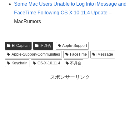
Some Mac Users Unable to Log Into iMessage and
FaceTime Following OS X 10.11.4 Update
–
MacRumors
El Capitan
不具合
Apple-Support
Apple-Support-Communities
FaceTime
iMessage
Keychain
OS-X-10.11.4
不具合
スポンサーリンク