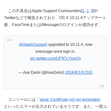
この不具合はApple Support Communities[
1
,
2
,
3
]や
Twitterなどで報告されており、OS X 10.11.4アップデート
後、FaceTimeまたはiMessageのログインが成功せず、
@AppleSupport
upgraded to 10.11.4, now
imessage wont sign in.
pic.twitter.com/UP97cYsmOy
— Ase Deliri (@AseDeliri)
2016年3月23日
コンソールには「
apsd: Certificate not yet generated
」
といったエラーが出力されているそうです。また、一部ユ