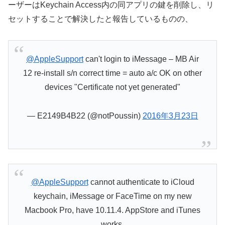
ーザーはKeychain Access内の同アプリの鍵を削除し、リ
セットすることで解決したと報告しているものの、
@AppleSupport
can't login to iMessage – MB Air
12 re-install s/n correct time = auto a/c OK on other
devices "Certificate not yet generated"
— E2149B4B22 (@notPoussin)
2016年3月23日
@AppleSupport
cannot authenticate to iCloud
keychain, iMessage or FaceTime on my new
Macbook Pro, have 10.11.4. AppStore and iTunes
works.