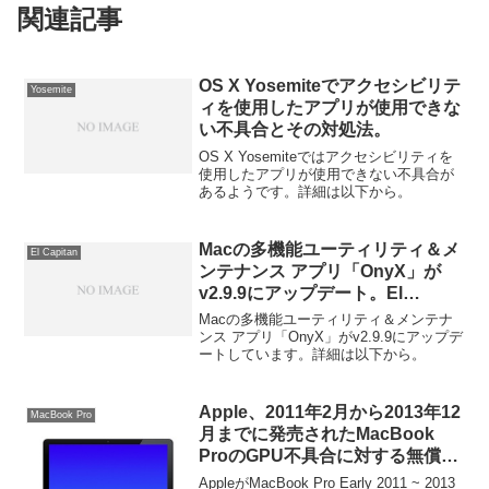
関連記事
OS X Yosemiteでアクセシビリテ
Yosemite
ィを使用したアプリが使用できな
い不具合とその対処法。
OS X Yosemiteではアクセシビリティを
使用したアプリが使用できない不具合が
あるようです。詳細は以下から。
Macの多機能ユーティリティ＆メ
El Capitan
ンテナンス アプリ「OnyX」が
v2.9.9にアップデート。El
Capitanに対応した「OnyX」も
Macの多機能ユーティリティ＆メンテナ
後日公開予定。
ンス アプリ「OnyX」がv2.9.9にアップデ
ートしています。詳細は以下から。
Apple、2011年2月から2013年12
MacBook Pro
月までに発売されたMacBook
ProのGPU不具合に対する無償の
リペアプログラムを2016年12月
AppleがMacBook Pro Early 2011 ~ 2013