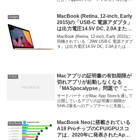
と「Mac Pro Late 2013でマルチディスプ
レイを使用する場合、OS XとWIndows8
でそれぞれ違ったディスプレイ数制限が
MacBook (Retina, 12-inch, Early
Gadget
あります」という注意事項があり「ドラ
2015)の「USB-C 電源アダプタ」
イバーの問題かな？」っと話題に上がっ
は出力電圧14.5V DC, 2.0Aまたは
ているようです。詳細は以下から。
5.2V DC, 2.4AをサポートしUSB
MacBook (Retina, 12-inch, Early 2015)に
デバイスなどの充電にも対応。
同梱されている「29W USB-C 電源アダプ
タ」は出力電圧14.5V DC, 2.0Aまたは
5.2V DC, 2.4AをサポートしUSBデバイス
などの充電にも対応しているそうです。
詳細は以下から。
Macアプリの証明書の有効期限が
不具合
切れアプリが起動しなくなる
「MASpocalypse」問題で「この
アプリは起動しません、星1つで
サードパーティがMac App Storeを通して
す」というレビューが出始める。
公開しているアプリの証明書の期限が
SHA-2署名へのアップデートに失敗しア
プリが起動しなくなる
「MASpocalypse」問題が先週発生しま
したが、この問題により「このアプリは
MacBook Neoに搭載されている
MacBook
起動しせん」「アプリが壊れています」
A18 ProチップのCPU/GPUスコ
というレビューがMac App Storeの評価欄
アは、2020年に発表されたApple
に書き込まれ始めているようです。