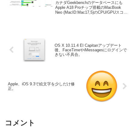
M1チップのスコアに近いもよ
カナダGeekbenchのデータベースにも
う。
Apple A18 Proチップ搭載のMacBook
Neo (MacID:Mac17,5)のCPU/GPUスコア
が投稿され始めたのでグラフにまとめて
みました。
OS X 10.11.4 El Capitanアップデート
後、FaceTimeやiMessagesにログインで
きない不具合。
Apple、iOS 9.3で絵文字を少しだけ修
正。
コメント