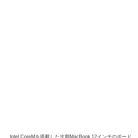
Intel CoreMを搭載した次期MacBook 12インチのボード