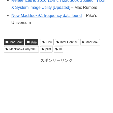
References to 2016 12-Inch MacBook Spotted in OS
X System Image Utility [Updated]
– Mac Rumors
New MacBook9,1 frequency data found
– Pike’s
Universum
MacBook
議論
CPU
Intel-Core-M
MacBook
MacBook-Early2016
plist
噂
スポンサーリンク