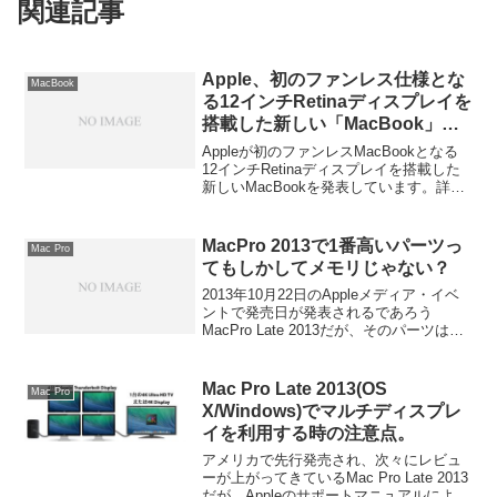
関連記事
Apple、初のファンレス仕様とな
MacBook
る12インチRetinaディスプレイを
搭載した新しい「MacBook」を4
月10日に発売。価格は1299ドル
Appleが初のファンレスMacBookとなる
から。
12インチRetinaディスプレイを搭載した
新しいMacBookを発表しています。詳細
は以下から。
MacPro 2013で1番高いパーツっ
Mac Pro
てもしかしてメモリじゃない？
2013年10月22日のAppleメディア・イベ
ントで発売日が発表されるであろう
MacPro Late 2013だが、そのパーツは
CPUがXeon E5 v2、GPUがFireProとかな
り高価なパーツを使っているが、メモリ
スロットが4スロットしか無いため高密度
Mac Pro Late 2013(OS
Mac Pro
のメモリモジュールを使用したメモリを
X/Windows)でマルチディスプレ
使うとなると相当な価格になると予想さ
イを利用する時の注意点。
れそうです。詳細は以下から。
アメリカで先行発売され、次々にレビュ
ーが上がってきているMac Pro Late 2013
だが、Appleのサポートマニュアルによる