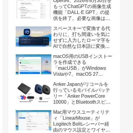
OpenAI、2026年8月30日を
もってChatGPTの画像生成
機能「DALL·E GPT」の提
供を終了。必要な画像は期
限までにダウンロードを。
スペースキーで変換する代
わりに、打ち間違いを気に
せずに入力したローマ字を
AIで自然な日本語に変換し
てくれるMac用の日本語入
macOS用のUSBインストー
力アプリ「Nospace」がリ
ラを作成できる
リース。
「macUSB」がWindows
Vistaや7、macOS 27
Golden GateのUSBインス
Anker Japanがリコールを
トーラの作成に対応。
行っているモバイルバッテ
リー「Anker PowerCore
10000」とBluetoothスピー
カー「PowerConf S3」で周
Mac用マウスユーティリテ
辺を焼損する火災が6月に3
ィ「LinearMouse」が
件発生していたそうなので
Logitech Boltレシーバー経
注意を。
由のマウス設定とワイヤレ