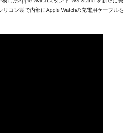
の筐体を模したApple Watchスタンド”W3 Stand”を新たに発
リコン製で内部にApple Watchの充電用ケーブルを