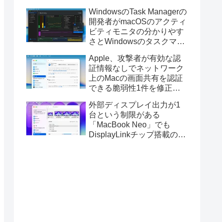
ス版のELECOM HUGEトラ
WindowsのTask Managerの
ックボールに対応。
開発者がmacOSのアクティ
ビティモニタの分かりやす
さとWindowsのタスクマネ
ージャの詳細さを合わせた
Apple、攻撃者が有効な認
Mac用システムモニタアプ
証情報なしでネットワーク
リ「Task Manager TMOG」
上のMacの画面共有を認証
のBeta版を公開。
できる脆弱性1件を修正し
た「macOS Tahoe 26.6.1」
外部ディスプレイ出力が1
や「macOS Sequoia
台という制限がある
15.7.9/Sonoma 14.8.9」を
「MacBook Neo」でも
リリース。
DisplayLinkチップ搭載の
USBグラフィックスアダプ
タを利用することでデュア
ルディスプレイ以上の出力
が可能に。