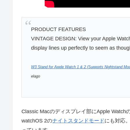
PRODUCT FEATURES
VINTAGE DESIGN: View your Apple Watch d
display lines up perfectly to seem as though
W3 Stand for Apple Watch 1 & 2 (Supports Nightstand
elago
Classic Macのディスプレイ部にApple 
watchOS 2の
ナイトスタンドモード
にも対応。