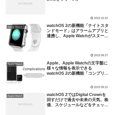
2015.10.22
watchOS 2の新機能「ナイトスタ
Apple-Watch
ンドモード」はアラームアプリと
連携し、Apple Watchがスヌーズ
可能な目覚まし時計として利用可
能に。
2015.09.27
Apple、Apple Watchの文字盤に
Apple-Watch
様々な情報を表示できる
watchOS 2の新機能「コンプリケ
ーション」に対応したアプリを
App Storeで紹介。
2015.09.22
watchOS 2ではDigital Crownを
Apple-Watch
回すだけで過去や未来の天気、株
価、スケジュールなどをチェック
できる「タイムトラベル」機能が