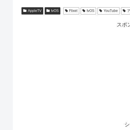
AppleTV
tvOS
Flixel
tvOS
YouTube
スポ
シ