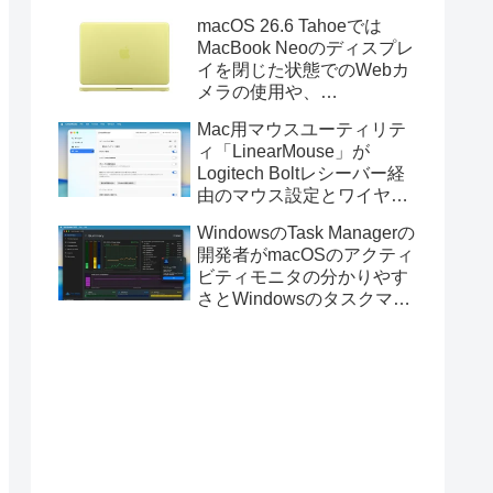
Golden GateのUSBインス
macOS 26.6 Tahoeでは
トーラの作成に対応。
MacBook Neoのディスプレ
イを閉じた状態でのWebカ
メラの使用や、
Finder/Apple Configuratorを
Mac用マウスユーティリテ
利用しMacBook Neoを復元
ィ「LinearMouse」が
する際の安定性が向上。
Logitech Boltレシーバー経
由のマウス設定とワイヤレ
ス版のELECOM HUGEトラ
WindowsのTask Managerの
ックボールに対応。
開発者がmacOSのアクティ
ビティモニタの分かりやす
さとWindowsのタスクマネ
ージャの詳細さを合わせた
Mac用システムモニタアプ
リ「Task Manager TMOG」
のBeta版を公開。