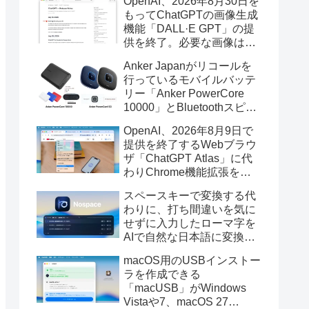
OpenAI、2026年8月30日を
もってChatGPTの画像生成
機能「DALL·E GPT」の提
供を終了。必要な画像は期
限までにダウンロードを。
Anker Japanがリコールを
行っているモバイルバッテ
リー「Anker PowerCore
10000」とBluetoothスピー
カー「PowerConf S3」で周
OpenAI、2026年8月9日で
辺を焼損する火災が6月に3
提供を終了するWebブラウ
件発生していたそうなので
ザ「ChatGPT Atlas」に代
注意を。
わりChrome機能拡張をア
ップデートし、YouTube動
スペースキーで変換する代
画の質問やAsk ChatGPT機
わりに、打ち間違いを気に
能を追加。
せずに入力したローマ字を
AIで自然な日本語に変換し
てくれるMac用の日本語入
macOS用のUSBインストー
力アプリ「Nospace」がリ
ラを作成できる
リース。
「macUSB」がWindows
Vistaや7、macOS 27