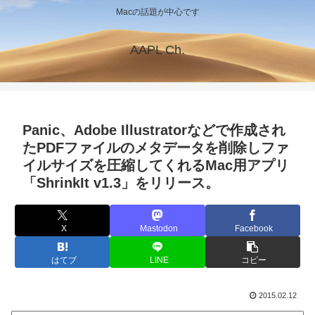
Macの話題が中心です
AAPL Ch.
Panic、Adobe Illustratorなどで作成され
たPDFファイルのメタデータを削除しファ
イルサイズを圧縮してくれるMac用アプリ
「ShrinkIt v1.3」をリリース。
X
Mastodon
Facebook
はてブ
LINE
コピー
2015.02.12