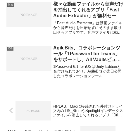
様々な動画ファイルから音声だけ
Mac
を抽出してくれるアプリ「Fast
Audio Extractor」が無料セール
中
「Fast Audio Extractor」は動画ファイル
から音声だけを圧縮せずにそのまま取り
出せるアプリです。音声ファイルは動画
ファイルに埋め込まれたものをそのまま
抽出するので
ASF,AVI,AVS,DivX,FLV,ISO,MKV,MOV,
AgileBits、コラボレーションツ
iOS
MP4,MPEG-1,MPEG-2,MPEG-TS,SWF
ール「1Password for Teams」
など様々な動画ファイルをサポートして
をサポートし、All Vaultsビュー
います。詳細は以下から。
機能を搭載した「1Password 6.1
1Password 6.1 for iOSはUnity Editionと
for iOS」をリリース。
名付けられており、AgileBitsが先日公開
したコラボレーションツール
「1Password for Teams」がサポートさ
れ、
FIPLAB、Macに接続された外付けドライ
ブ内の.DS_StoreやSpotlightインデックス
ファイルを消去してくれるアプリ「Drive
Clean」をリリース。