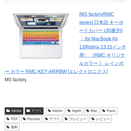
[MS factory/RMC
series] 日本語 キーボ
ードカバー (JIS配列)
〈 for MacBook Air
13/Retina 13,15インチ
用〉 《RMC オリジナ
ルカラー 》 レインボ
ー カラー RMC-KEY-ARRBW [エレクトロニクス]
MS factory
Adobe
アプリ
Adobe
Apple
Mac
Panic
PDF
Preview
アプリ
プレビュー
レビュー
無料