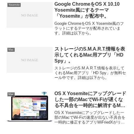
Google ChromeをOS X 10.10
Yosemite
Yosemite風にするテーマ
「Yosemite」が配布中。
Google ChromeをOS X Yosemite風のフ
ラットにするテーマが配布されていま
す。詳細は以下から。
ストレージのS.M.A.R.T.情報を表
Mac
示してくれるMac用アプリ「HD
Spy」。
ストレージのS.M.A.R.T.情報を表示して
くれるMac用アプリ「HD Spy」が無料セ
ール中です。詳細は以下から。
OS X Yosemiteにアップグレード
Mac
した一部のMacでWi-Fiが遅くな
る不具合を一時的に解消するMac
用アプリ「WiFriedX」が公開。
OS X Yosemiteにアップグレードした一
部のMacでWi-Fiの速度が出ない不具合を
一時的に修正するアプリWiFriedXがリリ
ースされています。詳細は以下から。