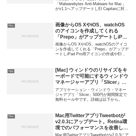
「Malwarebytes Anti-Malware for Mac」
がv1.1へアップデートしEl Capitanに対応
しています。詳細は以下から。
画像からOS XやiOS、watchOS
Mac
のアイコンを作成してくれる
「Prepo」がアップデートしiPad
Pro用アイコンの作成に対応。
画像からOS XやiOS、watchOSのアイコ
ンを作成してくれる「Prepo」がアップデ
ートしiPad Pro用アイコンの作成やEl
Capitanに対応したそうです。詳細は以下
から。
[Mac] ウィンドウのリサイズをキ
App
ーボードで可能にするウィンドウ
マネージャーアプリ「Slicer」
500円が無料セール中。
アプリケーション・ウィンドウ・マネー
ジャアプリ「Slicer」500円が期間限定で
無料セール中です。詳細は以下から。
Mac用TwitterアプリTweetbotが
Mac
v2.0.3にアップデート。Retina環
境でのパフォーマンスを改善し、
1万文字までのダイレクトメッセ
Mac用TwitterアプリTweetbotがv2.0.3にア