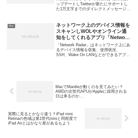
ージに発生していた不具合を修
ップデートしTwitterが新たにサポートし
た1万文字までのダイレクトメッセージに
正。
対応しています。
ネットワーク上のデバイス情報を
Mac
スキャンしWOLやオンライン通
知をしてくれるアプリ「Network
Radar」が無料セール中
「Network Radar」はネットワーク上にあ
るデバイス情報を収集、使用状況、
SSH、Wake On LANなどができるアプリ
です。主な機能としては機能としては・
他のMac/PCのリモートシャットダウン、
リブート、スリープ・Ping・ポートスキ
ャン・SSH接続・Telnet接続・Wake On
LAN・Whois情報の表示があります。詳細
は以下から。
MacでMantleが動くのを見てみたい？
AMDの次世代APUがAppleに採用される
日は来るのか…
実際に見るとかなり違う？iPad mini
Retinaの色域は第1世代miniと同程度で
iPad Airとはかなり差があるもよう