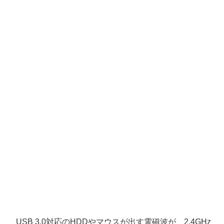
USB 3.0対応のHDDやマウスが出す電磁波が、2.4GHz