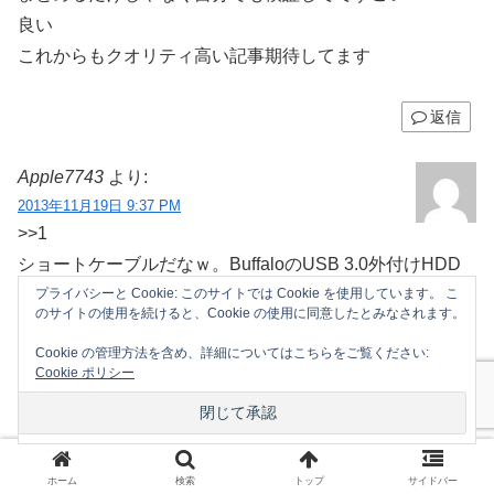
良い
これからもクオリティ高い記事期待してます
返信
Apple7743
より:
2013年11月19日 9:37 PM
>>1
ショートケーブルだなｗ。BuffaloのUSB 3.0外付けHDD
プライバシーと Cookie: このサイトでは Cookie を使用しています。 こ
使ってるけど1mはあるぞ！
のサイトの使用を続けると、Cookie の使用に同意したとみなされます。
まぁ玄人志向なら安かろう悪かろうで諦めつくべ？
Cookie の管理方法を含め、詳細についてはこちらをご覧ください:
Cookie ポリシー
返信
Apple7743
より:
2013年11月19日 10:12 PM
ホーム
検索
トップ
サイドバー