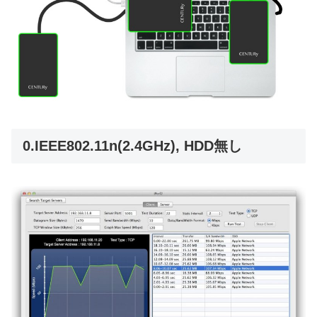
0.IEEE802.11n(2.4GHz), HDD無し