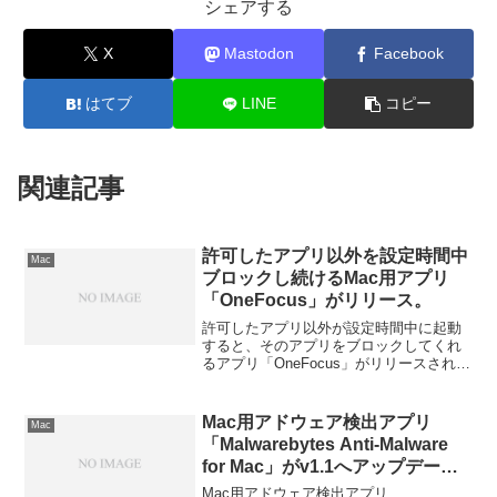
シェアする
X
Mastodon
Facebook
はてブ
LINE
コピー
関連記事
許可したアプリ以外を設定時間中
Mac
ブロックし続けるMac用アプリ
「OneFocus」がリリース。
許可したアプリ以外が設定時間中に起動
すると、そのアプリをブロックしてくれ
るアプリ「OneFocus」がリリースされて
います。詳細は以下から。
Mac用アドウェア検出アプリ
Mac
「Malwarebytes Anti-Malware
for Mac」がv1.1へアップデート
しEl Capitanに対応。
Mac用アドウェア検出アプリ