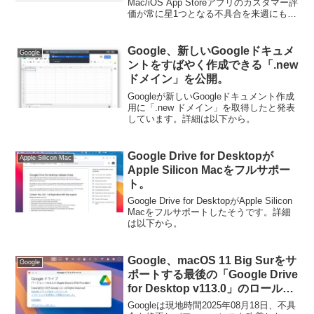
修正するとコメント。
Mac/iOS App Storeアプリのカスタマー評
価が常に星1つとなる不具合を来週にも修
正すると明言したそうです。詳細は以下
から。
Google、新しいGoogleドキュメ
Google
ントをすばやく作成できる「.new
ドメイン」を公開。
Googleが新しいGoogleドキュメント作成
用に「.new ドメイン」を取得したと発表
しています。詳細は以下から。
Google Drive for Desktopが
Apple Silicon Mac
Apple Silicon Macをフルサポー
ト。
Google Drive for DesktopがApple Silicon
Macをフルサポートしたそうです。詳細
は以下から。
Google、macOS 11 Big Surをサ
Google
ポートする最後の「Google Drive
for Desktop v113.0」のロールア
ウトを開始。今後のアップデート
Googleは現地時間2025年08月18日、不具