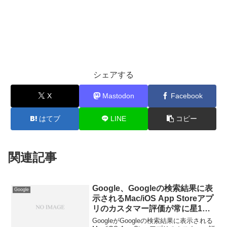
シェアする
X
Mastodon
Facebook
はてブ
LINE
コピー
関連記事
Google、Googleの検索結果に表
Google
示されるMac/iOS App Storeアプ
リのカスタマー評価が常に星1つ
となってしまう不具合を来週にも
GoogleがGoogleの検索結果に表示される