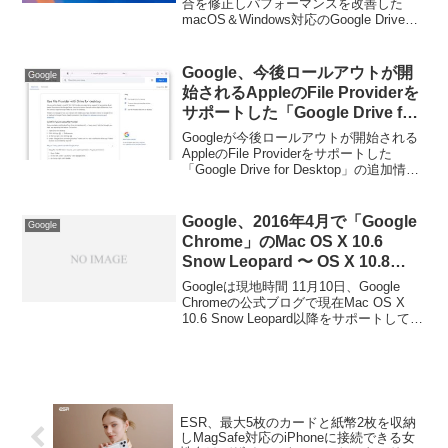
はmacOS 12.1 Monterey以上に
合を修正しパフォーマンスを改善した
macOS＆Windows対応のGoogle Drive用
提供。
デスクトップ・クライアント「Google
Drive for Desktop v113.0」のロールアウ
トを開始するとともに、同バージョンを
Google、今後ロールアウトが開
Google
最後にmacOS版クライアントのシステム
始されるAppleのFile Providerを
要件を引き上げると発表しています。
サポートした「Google Drive for
Desktop」の追加情報を公開。
Googleが今後ロールアウトが開始される
AppleのFile Providerをサポートした
「Google Drive for Desktop」の追加情報
を公開しています。詳細は以下から。
Google、2016年4月で「Google
Google
Chrome」のMac OS X 10.6
Snow Leopard 〜 OS X 10.8
Mountain Lionサポートを終了。
Googleは現地時間 11月10日、Google
Chromeの公式ブログで現在Mac OS X
10.6 Snow Leopard以降をサポートしてい
るWebブラウザ「Google Chrome」のシ
ステム要件を変更し、Mac OS X 10.6
Snow Leopard, OS X 10.7 Lion および
OS X 10.8 Mountain Lionサポートを終了
すると発表しています。
ESR、最大5枚のカードと紙幣2枚を収納
しMagSafe対応のiPhoneに接続できる女