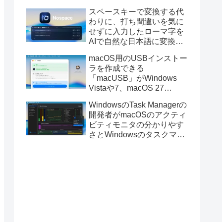
と発表。
スペースキーで変換する代
わりに、打ち間違いを気に
せずに入力したローマ字を
AIで自然な日本語に変換し
てくれるMac用の日本語入
macOS用のUSBインストー
力アプリ「Nospace」がリ
ラを作成できる
リース。
「macUSB」がWindows
Vistaや7、macOS 27
Golden GateのUSBインス
WindowsのTask Managerの
トーラの作成に対応。
開発者がmacOSのアクティ
ビティモニタの分かりやす
さとWindowsのタスクマネ
ージャの詳細さを合わせた
Mac用システムモニタアプ
リ「Task Manager TMOG」
のBeta版を公開。