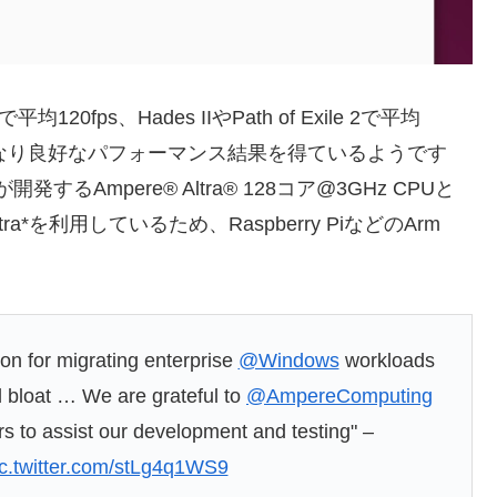
均120fps、Hades IIやPath of Exile 2で平均
0fpsなどかなり良好なパフォーマンス結果を得ているようです
るAmpere® Altra® 128コア@3GHz CPUと
o Astra*を利用しているため、Raspberry PiなどのArm
on for migrating enterprise
@Windows
workloads
d bloat … We are grateful to
@AmpereComputing
s to assist our development and testing" –
ic.twitter.com/stLg4q1WS9