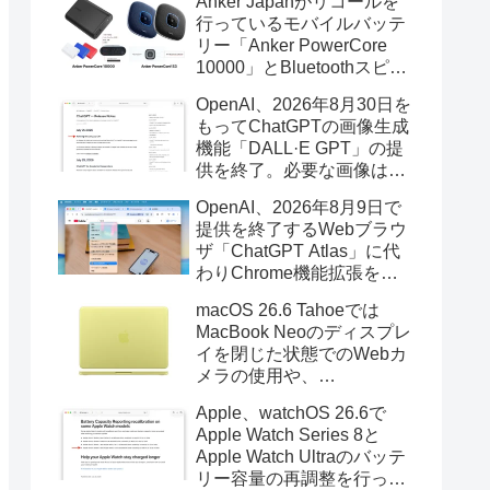
Anker Japanがリコールを
行っているモバイルバッテ
リー「Anker PowerCore
10000」とBluetoothスピー
カー「PowerConf S3」で周
OpenAI、2026年8月30日を
辺を焼損する火災が6月に3
もってChatGPTの画像生成
件発生していたそうなので
機能「DALL·E GPT」の提
注意を。
供を終了。必要な画像は期
限までにダウンロードを。
OpenAI、2026年8月9日で
提供を終了するWebブラウ
ザ「ChatGPT Atlas」に代
わりChrome機能拡張をア
ップデートし、YouTube動
macOS 26.6 Tahoeでは
画の質問やAsk ChatGPT機
MacBook Neoのディスプレ
能を追加。
イを閉じた状態でのWebカ
メラの使用や、
Finder/Apple Configuratorを
Apple、watchOS 26.6で
利用しMacBook Neoを復元
Apple Watch Series 8と
する際の安定性が向上。
Apple Watch Ultraのバッテ
リー容量の再調整を行った