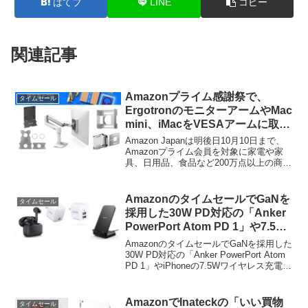
はてブ
LINE
コピー
関連記事
Amazonプライム感謝祭で、
タイムセール
ErgotronのモニターアームやMac
mini、iMacをVESAアームに取り
付けられるマウンタなどがタイム
Amazon Japanは明後日10月10日まで、
セール中。
Amazonプライム会員を対象に家電や家
具、日用品、食品など200万点以上の商品
を特別価格で提供する「Amazonプライム
感謝祭」を開催していますが、このセー
ルでErgotronのモニターアームなどが特
AmazonのタイムセールでGaNを
タイムセール
選タイムセールとなっています。
採用した30W PD対応の「Anker
PowerPort Atom PD 1」や7.5W
ワイヤレス充電対応の
AmazonのタイムセールでGaNを採用した
「PowerWave 7.5 Stand」など
30W PD対応の「Anker PowerPort Atom
PD 1」やiPhoneの7.5Wワイヤレス充電に
が特別価格で販売中。
対応した「PowerWave 7.5 Stand」など
が特別価格で販売中です。詳細は...
AmazonでInateckの「いい買物
タイムセール