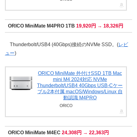
ORICO MiniMate M4PRO 1TB
19,920円 → 18,326円
Thunderbolt/USB4 (40Gbps)接続のNVMe SSD。(
レビ
ュー
)
ORICO MiniMate 外付けSSD 1TB Mac
mini M4 2024対応 NVMe
Thunderbolt/USB4 40Gbps USB-Cケー
ブル2本付属 macOS/Windows/Linux 自
動認識​ M4PRO
ORICO
ORICO MiniMate M4EC
24,308円 → 22,363円