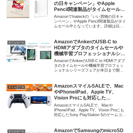
の日キャンペーン」やApple
Pencil関連製品がタイムセール
中。
AmazonでInateckの「いい買物の日キャ
ンペーン」やApple Pencil関連製品がタイ
ムセール中となっています。詳細は以下
から。 11月10日のAmazonタイムセー
ルで、ドイツInateckのHDD/SSDスタン
ドやインナーケ...
AmazonでAnkerのUSB-C to
タイムセール
HDMIアダプタのタイムセールや
機械学習プロフェッショナルシリ
ーズフェアが本日まで開催中。
AmazonでAnkerのUSB-C to HDMIアダプ
タのタイムセールや機械学習プロフェッ
ショナルシリーズフェアが本日まで開催
されています。詳細は以下から。
AmazonスマイルSALEで、Mac
タイムセール
やiPhone/iPad、Apple TV、
Vision Proにも対応した
DualSense/DualSense Edgeワ
AmazonスマイルSALEで、Macや
イヤレスコントローラーや
iPhone/iPad、Apple TV、Vision Proにも
対応したSony PlayStation 5のゲームコン
BACKBONE Oneがタイムセール
トローラー「DualSense ワイヤレスコン
中。
トローラー」や、macOS 13.3 Venturaと
iOS/iPadOS 16.4、tvOS 16.4で追加サポ
AmazonでSamsungのmicroSD
タイムセール