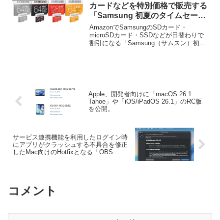
ートされた「DualSense Edge ワイヤレ
カードなどを特別価格で販売する
スコントローラー」がタイムセールとな
「Samsung 初夏のタイムセール
っています。
祭り 2016」が開催中。
AmazonでSamsungのSDカード・
microSDカード・SSDなどが日替わりで
割引になる「Samsung（サムスン）初夏
のタイムセール祭り 2016」が開催されて
います。詳細は以下から。
Apple、開発者向けに「macOS 26.1
Tahoe」や「iOS/iPadOS 26.1」のRC版
を公開。
サービス連携機能を利用したログイン時
にアプリがクラッシュする不具合を修正
したMac向けのHotfixとなる「OBS
Studio v32.0.2」がリリース。
コメント