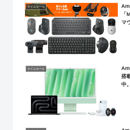
A
タイムセール
「M
マ
ル
Am
タイムセール
搭載
中