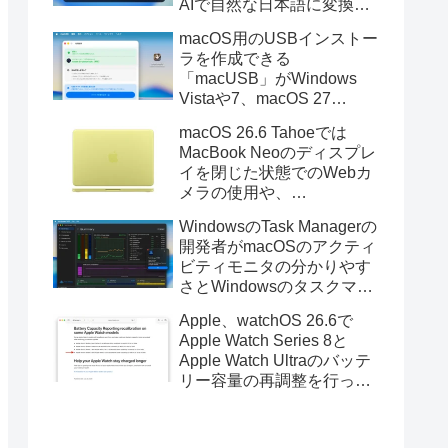
AIで自然な日本語に変換し
てくれるMac用の日本語入
macOS用のUSBインストー
力アプリ「Nospace」がリ
ラを作成できる
リース。
「macUSB」がWindows
Vistaや7、macOS 27
Golden GateのUSBインス
macOS 26.6 Tahoeでは
トーラの作成に対応。
MacBook Neoのディスプレ
イを閉じた状態でのWebカ
メラの使用や、
Finder/Apple Configuratorを
WindowsのTask Managerの
利用しMacBook Neoを復元
開発者がmacOSのアクティ
する際の安定性が向上。
ビティモニタの分かりやす
さとWindowsのタスクマネ
ージャの詳細さを合わせた
Apple、watchOS 26.6で
Mac用システムモニタアプ
Apple Watch Series 8と
リ「Task Manager TMOG」
Apple Watch Ultraのバッテ
のBeta版を公開。
リー容量の再調整を行った
と発表。