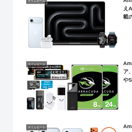
Am
タイムセール
えA
載の
Am
タイムセール
ア
や
A
タイムセール