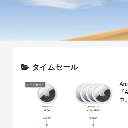
タイムセール
A
タイムセール
「A
中