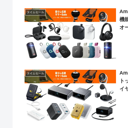
Am
タイムセール
機能
オー
中
A
タイムセール
トッ
イ