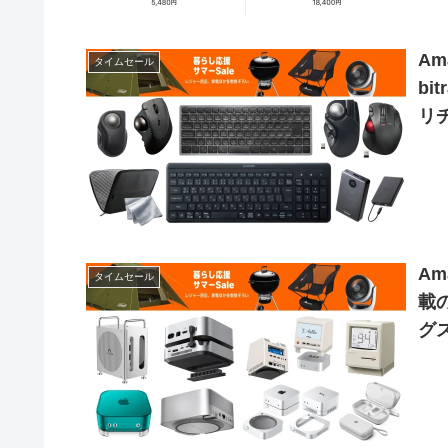
A
タイムセール
b
リ
販
A
タイムセール
載の
グス
Ke
中