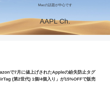
Macの話題が中心です
AAPL Ch.
mazonで7月に値上げされたAppleの紛失防止タグ
irTag (第2世代) 1個/4個入り」が15%OFFで販売
。