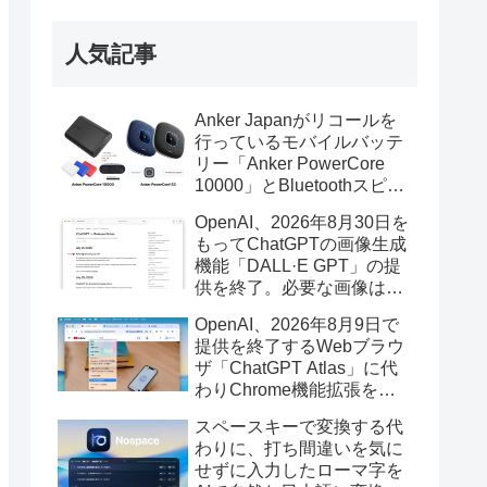
人気記事
Anker Japanがリコールを
行っているモバイルバッテ
リー「Anker PowerCore
10000」とBluetoothスピー
カー「PowerConf S3」で周
OpenAI、2026年8月30日を
辺を焼損する火災が6月に3
もってChatGPTの画像生成
件発生していたそうなので
機能「DALL·E GPT」の提
注意を。
供を終了。必要な画像は期
限までにダウンロードを。
OpenAI、2026年8月9日で
提供を終了するWebブラウ
ザ「ChatGPT Atlas」に代
わりChrome機能拡張をア
ップデートし、YouTube動
スペースキーで変換する代
画の質問やAsk ChatGPT機
わりに、打ち間違いを気に
能を追加。
せずに入力したローマ字を