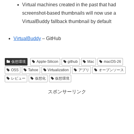
Virtual machines created in the past that had
screenshot-based thumbnails will now use a
VirtualBuddy fallback thumbnail by default
VirtualBuddy
– GitHub
仮想環境
Apple-Silicon
github
Mac
macOS-26
OSS
Tahoe
Virtualization
アプリ
オープンソース
レビュー
仮想化
仮想環境
スポンサーリンク