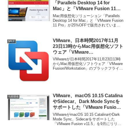
「Parallels Desktop 14 for
Mac」と「VMware Fusion 11
Pro」が25%OFFセール中。
Mac用仮想化ソリューション「Parallels
Desktop 14 for Mac」と「VMware Fusion
11 Pro」が25%OFFで販売されていま
す。詳細は以下から。
VMware、日本時間2017年11月
SALE
23日13時からMac用仮想化ソフト
ウェア「VMware
Fusion/Workstation」のブラッ
VMwareが日本時間2017年11月23日13時
クフライデーセールを開催。
からMac用仮想化ソフトウェア「VMware
Fusion/Workstation」のブラックフライデ
ーセールを開催すると発表しています。
詳細は以下から。
VMware、macOS 10.15 Catalina
仮想環境
やSidecar、Dark Mode Syncを
サポートした「VMware Fusion
v11.5」を9月にリリース。v11ユ
VMwareがmacOS 10.15 CatalinaやDark
ーザーは無償アップデート可能。
Mode Sync、Sidecarをサポートした
「VMware Fusion v11.5」を9月にリリー
スすると発表しています。詳細は以下か