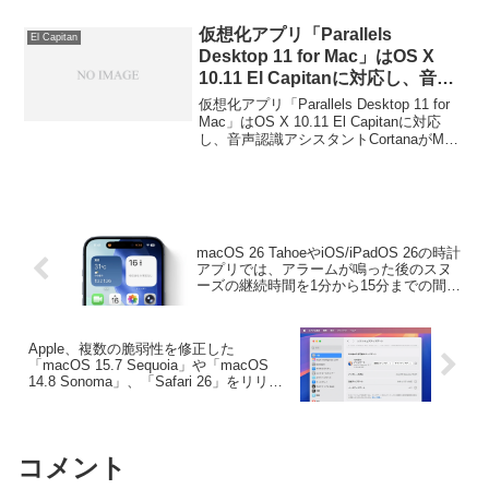
ら。
仮想化アプリ「Parallels
El Capitan
Desktop 11 for Mac」はOS X
10.11 El Capitanに対応し、音声
アシスタントCortanaがMacでも
仮想化アプリ「Parallels Desktop 11 for
使用可能に？
Mac」はOS X 10.11 El Capitanに対応
し、音声認識アシスタントCortanaがMac
でも使用可能になるかもしれません。詳
細は以下から。
macOS 26 TahoeやiOS/iPadOS 26の時計
アプリでは、アラームが鳴った後のスヌ
ーズの継続時間を1分から15分までの間で
調整することが可能に。
Apple、複数の脆弱性を修正した
「macOS 15.7 Sequoia」や「macOS
14.8 Sonoma」、「Safari 26」をリリー
ス。
コメント