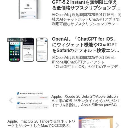
GPT‑5.2 Instantを無制限に使え
をリリースしたと発表しています。
る低価格サブスクリプションプラ
ン「ChatGPT Go」を日本などに
米OpenAIは現地時間2026年01月16日、同
もロールアウト開始。
社のAIチャットボットChatGPTアプリで
利用可能なサブスクリプションプラン
に、低価格で使える「ChatGPT Go」プ
ランをロールアウトしたと発表していま
す。
OpenAI、「ChatGPT for iOS」
ChatGPT＆AI
にウィジェット機能やChatGPT
をSafariのデフォルト検索エンジ
ンに設定する拡張機能を追加した
米OpenAIは現地時間2025年02月26日、
と発表。
iPhone用ChatGPTクライアント
「ChatGPT for iOS」の02月のアップデー
トにおいて、iOSウィジェットや
ChatGPTの検索機能をSafariのデフォル
ト検索エンジンにする設定などを追加し
たと発表しています。
Apple、Xcode 26 Beta 2でApple Silicon
Mac用のiOS 26ランタイムからx86_64バ
イナリを削除し、Apple Silicon (arm64)専
用として提供を開始。
Apple、macOS 26 Tahoeで仮想ネットワ
ークをサポートしたMacでOCI準拠の