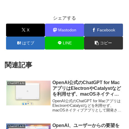
シェアする
X
Mastodon
Facebook
はてブ
LINE
コピー
関連記事
OpenAI公式のChatGPT for Mac
ChatGPT＆AI
アプリはElectronやCatalystなど
を利用せず、macOSネイティブ
アプリとして開発されており、現
OpenAI公式のChatGPT for Macアプリは
在のところmacOS 14 Sonoma以
ElectronやCatalystなどを利用せず、
macOSネイティブアプリとして開発され
降のApple Silicon Macにのみ対
ているそうです。詳細は以下から。
応。
OpenAI、ユーザーからの要望を
ChatGPT＆AI