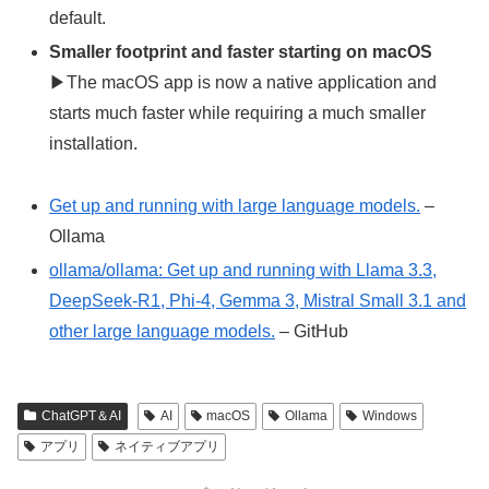
default.
Smaller footprint and faster starting on macOS
▶The macOS app is now a native application and
starts much faster while requiring a much smaller
installation.
Get up and running with large language models.
–
Ollama
ollama/ollama: Get up and running with Llama 3.3,
DeepSeek-R1, Phi-4, Gemma 3, Mistral Small 3.1 and
other large language models.
– GitHub
ChatGPT＆AI
AI
macOS
Ollama
Windows
アプリ
ネイティブアプリ