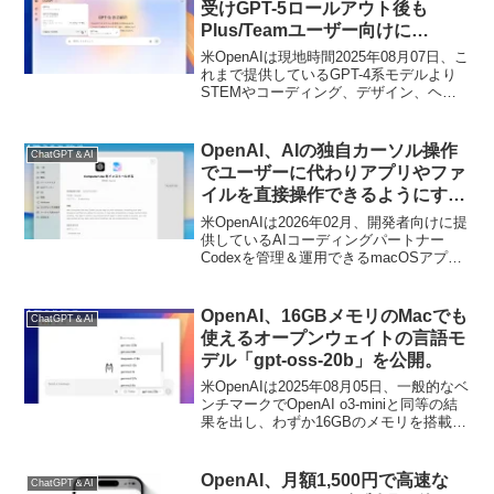
受けGPT-5ロールアウト後も
Plus/Teamユーザー向けに
「GPT-4o」の提供を継続。
米OpenAIは現地時間2025年08月07日、こ
れまで提供しているGPT-4系モデルより
STEMやコーディング、デザイン、ヘル
スケアなどの専門分野で、よりスマート
で実用的な博士号レベルの回答を提供で
きるAIモデル「GPT-5」を発表しました
OpenAI、AIの独自カーソル操作
ChatGPT＆AI
が、09日、このGPT-5のロールアウトと
でユーザーに代わりアプリやファ
引き換えに提供を終了した「GPT-4o」を
イルを直接操作できるようにする
再び利用できるようにしたと発表してい
Codex for Mac用プラグイン
ます。
米OpenAIは2026年02月、開発者向けに提
「Computer Use」をリリース。
供しているAIコーディングパートナー
Codexを管理＆運用できるmacOSアプリ
「Codex for Mac」をリリースしました
が、現地時間2026年04月16日付けで、こ
のCodex for Mac用プラグイン
OpenAI、16GBメモリのMacでも
ChatGPT＆AI
「Computer Use」をリリースしたと発表
使えるオープンウェイトの言語モ
しています。
デル「gpt-oss-20b」を公開。
米OpenAIは2025年08月05日、一般的なベ
ンチマークでOpenAI o3‑miniと同等の結
果を出し、わずか16GBのメモリを搭載し
たデスクトップやノートPCで動作するオ
ープンウェイトの言語モデル「gpt-oss-
20b」と、単一のNVIDIA H100 GPUなど
OpenAI、月額1,500円で高速な
ChatGPT＆AI
80GB GPUで動作する「gpt-oss-120b」