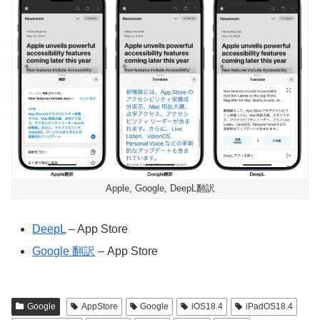
Apple, Google, DeepL翻訳
DeepL
– App Store
Google 翻訳
– App Store
Google
AppStore
Google
iOS18.4
iPadOS18.4