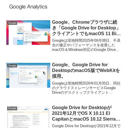
Google、Chromeブラウザに続
Google
き「Google Drive for Desktop」
クライアントでもmacOS 11 Big
Surのサポートを終了。
Googleは現地時間2025年09月08日、不具
合の修正やパフォーマンスを改善した
macOS＆Windows対応のGoogle Drive用
デスクトップ・クライアント「Google
Drive for Desktop v114.0」のロールアウ
トを開始しましたが、同バージョンでは
Google、Google Drive for
Google
macOS 11 Big Surを含むmacOS 12.1
DesktopのmacOS版でWebKitを
Monterey以前のMacのサポートが終了し
採用。
ています。
Googleは現地時間2026年01月05日、同社
のクラウドストレージサービスGoogle
Driveのデスクトップクライアント
「Google Drive for Desktop」のバージョ
ン119.0のロールアウトを開始するととも
に、macOS版のGoogle Driveアプリで
Google Drive for Desktopが
Google
WebKitを採用すると発表しています。
2021年12月でOS X 10.11 El
CapitanとmacOS 10.12 Sierraの
サポートを終了。
Google Drive for Desktopが2021年12月で