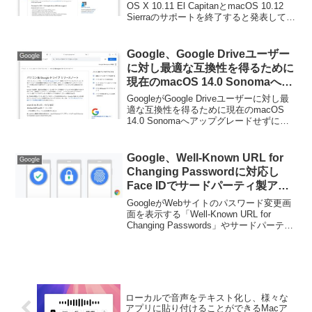
OS X 10.11 El CapitanとmacOS 10.12
Sierraのサポートを終了すると発表してい
ます。詳細は以下から。
Google、Google Driveユーザー
Google
に対し最適な互換性を得るために
現在のmacOS 14.0 Sonomaへア
ップグレードせずに「macOS
GoogleがGoogle Driveユーザーに対し最
14.1 Sonoma」まで待つことを推
適な互換性を得るために現在のmacOS
14.0 Sonomaへアップグレードせずに
奨。
「macOS 14.1 Sonoma」まで待つように
通知しています。詳細は以下から。
Google、Well-Known URL for
Google
Changing Passwordに対応し
Face IDでサードパーティ製アプ
リにChrome内のパスワードを提
GoogleがWebサイトのパスワード変更画
供可能にした「Chrome for
面を表示する「Well-Known URL for
Changing Passwords」やサードパーティ
iOS」をリリース。
製アプリにChromeのパスワードマネージ
ャーの提供を可能にした「Chrome for i...
ローカルで音声をテキスト化し、様々な
アプリに貼り付けることができるMacア