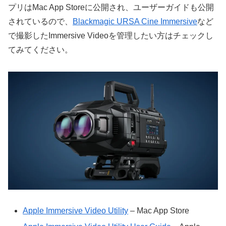
プリはMac App Storeに公開され、ユーザーガイドも公開
されているので、
Blackmagic URSA Cine Immersive
など
で撮影したImmersive Videoを管理したい方はチェックし
てみてください。
Apple Immersive Video Utility
– Mac App Store