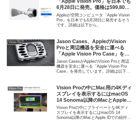
「Apple Vision Pro」を日本でも
6月28日に発売。価格は599,800
円から。
Appleが空間コンピュータ「Apple Vision
Pro」を日本でも6月28日に発売するそう
です。詳細は以下から。
Jason Cases、AppleのVision
Vision Pro
Proと周辺機器を安全に運べる
「Apple Vision Pro Case」を発
売。
Jason CasesがAppleのVision Proと周辺
機器を安全に運べる「Apple Vision Pro
Case」を発売しています。詳細は以下か
ら。
Vision Proの中にMac用の4Kディ
Vision Pro
スプレイを表示するにはmacOS
14 Sonoma以降のMacとApple
IDでの紐付けが必要。
Vision Proの中にプライベートな4Kディ
スプレイを表示するにはmacOS 14
Sonoma以降のMacとApple IDでの紐付け
が必要となるそうです。詳細は以下か
ら。