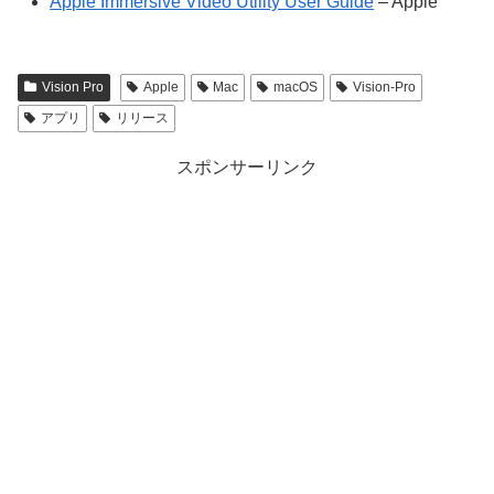
Apple Immersive Video Utility User Guide
– Apple
Vision Pro
Apple
Mac
macOS
Vision-Pro
アプリ
リリース
スポンサーリンク