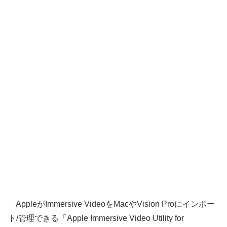
AppleがImmersive VideoをMacやVision Proにインポー
ト/管理できる「Apple Immersive Video Utility for