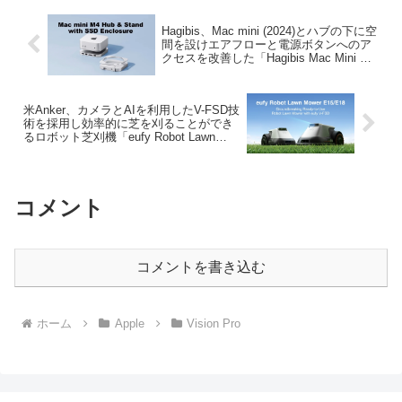
Hagibis、Mac mini (2024)とハブの下に空
間を設けエアフローと電源ボタンへのア
クセスを改善した「Hagibis Mac Mini M4
ハブ&スタンド SSDエンクロージャ付
き」を日本でも発売。
米Anker、カメラとAIを利用したV-FSD技
術を採用し効率的に芝を刈ることができ
るロボット芝刈機「eufy Robot Lawn
Mower E15/E18」を発売。
コメント
コメントを書き込む
ホーム
Apple
Vision Pro