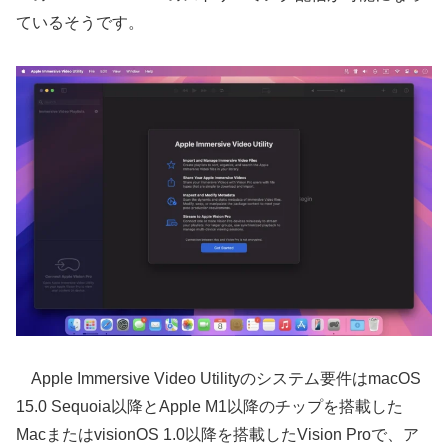
ているそうです。
Apple Immersive Video Utilityのシステム要件はmacOS
15.0 Sequoia以降とApple M1以降のチップを搭載した
MacまたはvisionOS 1.0以降を搭載したVision Proで、ア