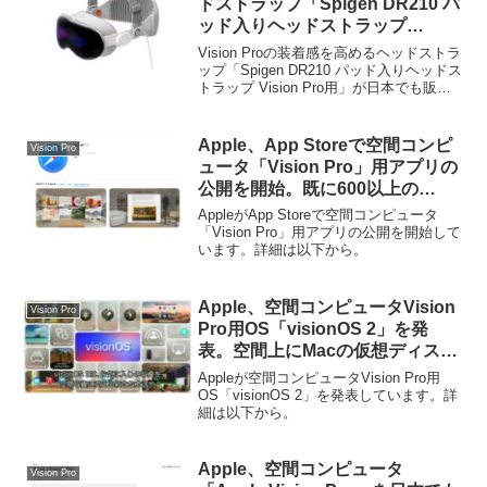
ドストラップ「Spigen DR210 パ
ッド入りヘッドストラップ
Vision Pro用」が日本でも販売開
Vision Proの装着感を高めるヘッドストラ
始。
ップ「Spigen DR210 パッド入りヘッドス
トラップ Vision Pro用」が日本でも販売
されています。詳細は以下から。
Apple、App Storeで空間コンピ
Vision Pro
ュータ「Vision Pro」用アプリの
公開を開始。既に600以上の
Vision Proアプリが登録。
AppleがApp Storeで空間コンピュータ
「Vision Pro」用アプリの公開を開始して
います。詳細は以下から。
Apple、空間コンピュータVision
Vision Pro
Pro用OS「visionOS 2」を発
表。空間上にMacの仮想ディスプ
レイを作り出す機能は解像度とサ
Appleが空間コンピュータVision Pro用
イズが向上。
OS「visionOS 2」を発表しています。詳
細は以下から。
Apple、空間コンピュータ
Vision Pro