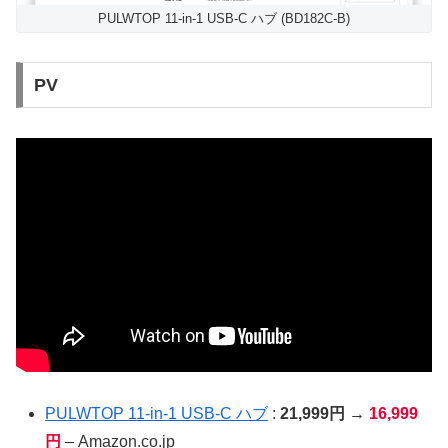
PULWTOP 11-in-1 USB-C ハブ (BD182C-B)
PV
PULWTOP 11-in-1 USB-C ハブ
:
21,999円 →
16,999
円
– Amazon.co.jp