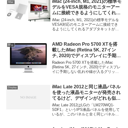
iMac (24-inch, M1, 2021)の標準モ
iMac
デルをVESA規格のモニターアー
ムに接続できるようにしてくれる
アダプタキットが発売。
iMac (24-inch, M1, 2021)の標準モデルを
VESA対応のモニターアームに接続でき
るようにしてくれるアダプタキットが発
売されています。詳細は以下から。
AMD Radeon Pro 5700 XTを搭
iMac
載したiMac (Retina 5K, 27イン
チ, 2020)でディスプレイに予期し
ない白い線が入るグリッチが確認
Radeon Pro 5700 XTを搭載したiMac
される。
(Retina 5K, 27インチ, 2020)でディスプレ
イに予期しない乱れや線が入るグリッチ
が確認されているそうです。詳細は以下
から。
iMac Late 2012と同じ液晶パネル
Display
を使った液晶モニターが発売され
てるけど、デザインがどれも似て
ない？
iMac Late 2012はLGの「LM270WQ1-
SDF1」というIPS液晶パネルを使用して
いるが、このパネルと全く同じパネルが
サードパーティに出回り始め、液晶モニ
ターとして販売されているようだが、ど
れも角が丸く同じようなデザインになっ