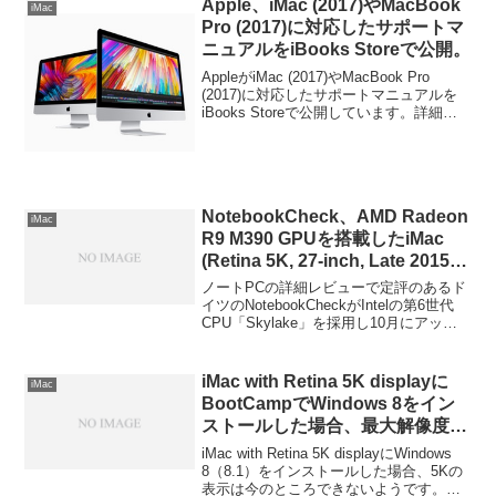
Apple、iMac (2017)やMacBook
iMac
ていると思って LG LM270WQ1-SDF1の
Pro (2017)に対応したサポートマ
データシートを調べてみたところ…。詳
ニュアルをiBooks Storeで公開。
細は以下から。
AppleがiMac (2017)やMacBook Pro
(2017)に対応したサポートマニュアルを
iBooks Storeで公開しています。詳細は
以下から。
NotebookCheck、AMD Radeon
iMac
R9 M390 GPUを搭載したiMac
(Retina 5K, 27-inch, Late 2015)
のレビューを公開。
ノートPCの詳細レビューで定評のあるド
イツのNotebookCheckがIntelの第6世代
CPU「Skylake」を採用し10月にアップ
デートされたiMac (Retina 5K, 27-inch,
Late 2015)のレビューを公開しています。
iMac with Retina 5K displayに
iMac
BootCampでWindows 8をイン
ストールした場合、最大解像度は
4K(3840×2160) 60Hzまでのもよ
iMac with Retina 5K displayにWindows
う。
8（8.1）をインストールした場合、5Kの
表示は今のところできないようです。詳