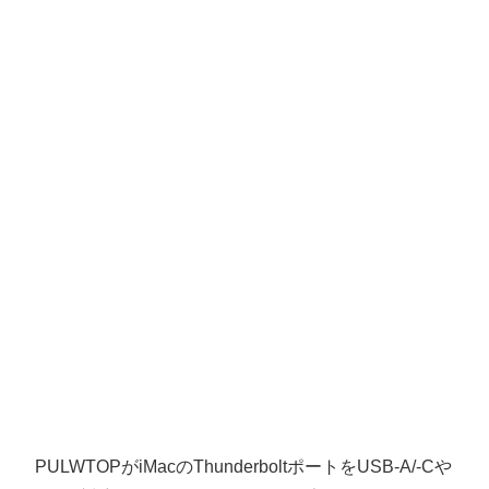
PULWTOPがiMacのThunderboltポートをUSB-A/-Cや