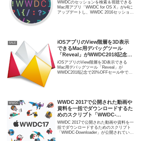
し、WWDC 2016セッションのス
WWDCのセッションを検索＆視聴できる
ケジュールを追加。
Mac用アプリ「WWDC for OS X」がv4に
アップデートし、WWDC 2016セッション
のスケジュールを追加したと発表してい
ます。詳細は以下から。
iOSアプリのView階層を3D表示
SALE
できるMac用デバッグツール
「Reveal」がWWDC2018記念で
20%OFFセール中。
iOSアプリのView階層を3D表示できる
Mac用デバッグツール「Reveal」が
WWDC2018記念で20%OFFセール中で
す。詳細は以下から。
WWDC 2017で公開された動画や
WWDC
資料を一括でダウンロードするた
めのスクリプト「WWDC-
Downloader」が公開。
WWDC 2017で公開された動画や資料を一
括でダウンロードするためのスクリプト
「WWDC-Downloader」が公開されていま
す。詳細は以下から。