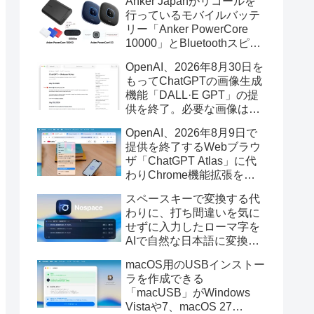
Anker Japanがリコールを
行っているモバイルバッテ
リー「Anker PowerCore
10000」とBluetoothスピー
カー「PowerConf S3」で周
OpenAI、2026年8月30日を
辺を焼損する火災が6月に3
もってChatGPTの画像生成
件発生していたそうなので
機能「DALL·E GPT」の提
注意を。
供を終了。必要な画像は期
限までにダウンロードを。
OpenAI、2026年8月9日で
提供を終了するWebブラウ
ザ「ChatGPT Atlas」に代
わりChrome機能拡張をア
ップデートし、YouTube動
スペースキーで変換する代
画の質問やAsk ChatGPT機
わりに、打ち間違いを気に
能を追加。
せずに入力したローマ字を
AIで自然な日本語に変換し
てくれるMac用の日本語入
macOS用のUSBインストー
力アプリ「Nospace」がリ
ラを作成できる
リース。
「macUSB」がWindows
Vistaや7、macOS 27