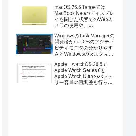
Golden GateのUSBインス
macOS 26.6 Tahoeでは
トーラの作成に対応。
MacBook Neoのディスプレ
イを閉じた状態でのWebカ
メラの使用や、
Finder/Apple Configuratorを
WindowsのTask Managerの
利用しMacBook Neoを復元
開発者がmacOSのアクティ
する際の安定性が向上。
ビティモニタの分かりやす
さとWindowsのタスクマネ
ージャの詳細さを合わせた
Apple、watchOS 26.6で
Mac用システムモニタアプ
Apple Watch Series 8と
リ「Task Manager TMOG」
Apple Watch Ultraのバッテ
のBeta版を公開。
リー容量の再調整を行った
と発表。