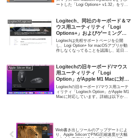
ートした「Logi Options+ v1.32」をリリ
ースしています。詳細は以下から。
Logitech、同社のキーボード＆マ
Logitech/Logicool
ウス用ユーティリティ「Logi
Options+」およびゲーミングデ
バイス用「G Hub」のMac版が証
Logitechは先程サポートページを公開
明書の有効期限切れのため動作し
し、Logi Option+ for macOSアプリが動
作しなくなってることを認識し、近日中
ない問題に対し、近日中に新しい
に新しいインストーラー/アプリをリリー
アプリを提供すると発表。
スすると発表しています。
Logitechの旧キーボード/マウス
Apple Silicon Mac
用ユーティリティ「Logi
Option」がApple M1 Macに対
応。
Logitechの旧キーボード/マウス用ユーテ
ィリティ「Logitech Option」がApple M1
Macに対応しています。詳細は以下か
ら。
Web書き出しツールのアップデートによ
り、Apple SiliconでPNG圧縮速度が大幅