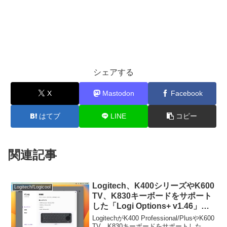
シェアする
X
Mastodon
Facebook
はてブ
LINE
コピー
関連記事
Logitech、K400シリーズやK600
Logitech/Logicool
TV、K830キーボードをサポート
した「Logi Options+ v1.46」を
リリース。システム要件は
LogitechがK400 Professional/PlusやK600
macOS 11 Big Sur以上に。
TV、K830キーボードをサポートした