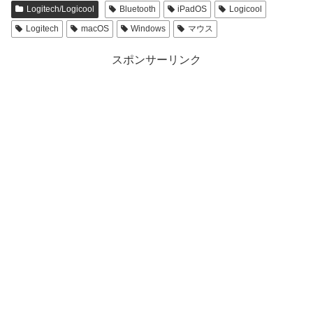
Logitech/Logicool
Bluetooth
iPadOS
Logicool
Logitech
macOS
Windows
マウス
スポンサーリンク