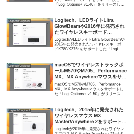
「Logi Options+ v1.46」をリリースして
います。詳細は以下から。
Logitech、LEDライトLitra
Logitech/Logicool
Glow/Beamや2016年に発売され
たワイヤレスキーボード
K780/K375sをサポートした
LogitechがLEDライトLitra Glow/Beamや
「Logi Options+ v1.34」をリリ
2016年に発売されたワイヤレスキーボー
ドK780/K375sをサポートした「Logi
ース。
Options+ v1.34」をリリースしていま
す。詳細は以下から。
macOSでワイヤレストラックボ
Logitech/Logicool
ールM570やM705、Performance
MX、MX Anywhereマウスをサポ
ートした「Logi Options+
macOSでM570やM705、Performance
v1.50」がリリース。
MX、MX Anywhereマウスをサポートし
た「Logi Options+ v1.50」がリリースさ
れています。詳細は以下から。
Logitech、2015年に発売された
Logitech/Logicool
ワイヤレスマウス MX
Master/Anywhere 2をサポートし
た「Logi Options+ v1.32」をリ
Logitechが2015年に発売されたワイヤレ
リース。
スマウス MX Master/Anywhere 2をサポ