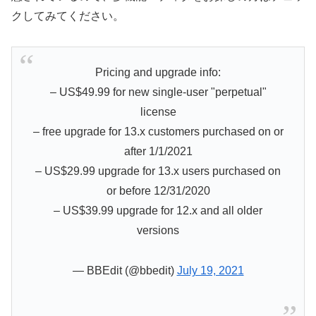
クしてみてください。
Pricing and upgrade info:
– US$49.99 for new single-user "perpetual"
license
– free upgrade for 13.x customers purchased on or
after 1/1/2021
– US$29.99 upgrade for 13.x users purchased on
or before 12/31/2020
– US$39.99 upgrade for 12.x and all older
versions
— BBEdit (@bbedit)
July 19, 2021