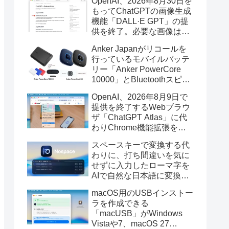
OpenAI、2026年8月30日を
もってChatGPTの画像生成
機能「DALL·E GPT」の提
供を終了。必要な画像は期
限までにダウンロードを。
Anker Japanがリコールを
行っているモバイルバッテ
リー「Anker PowerCore
10000」とBluetoothスピー
カー「PowerConf S3」で周
OpenAI、2026年8月9日で
辺を焼損する火災が6月に3
提供を終了するWebブラウ
件発生していたそうなので
ザ「ChatGPT Atlas」に代
注意を。
わりChrome機能拡張をア
ップデートし、YouTube動
スペースキーで変換する代
画の質問やAsk ChatGPT機
わりに、打ち間違いを気に
能を追加。
せずに入力したローマ字を
AIで自然な日本語に変換し
てくれるMac用の日本語入
macOS用のUSBインストー
力アプリ「Nospace」がリ
ラを作成できる
リース。
「macUSB」がWindows
Vistaや7、macOS 27