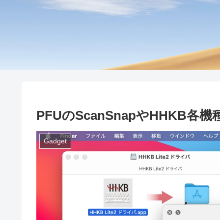
PFUのScanSnapやHHKB各機種
Gadget