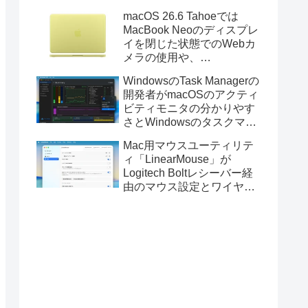
Golden GateのUSBインス
macOS 26.6 Tahoeでは
トーラの作成に対応。
MacBook Neoのディスプレ
イを閉じた状態でのWebカ
メラの使用や、
Finder/Apple Configuratorを
WindowsのTask Managerの
利用しMacBook Neoを復元
開発者がmacOSのアクティ
する際の安定性が向上。
ビティモニタの分かりやす
さとWindowsのタスクマネ
ージャの詳細さを合わせた
Mac用マウスユーティリテ
Mac用システムモニタアプ
ィ「LinearMouse」が
リ「Task Manager TMOG」
Logitech Boltレシーバー経
のBeta版を公開。
由のマウス設定とワイヤレ
ス版のELECOM HUGEトラ
ックボールに対応。