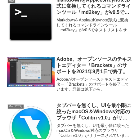
Mac
式に変換してくれるコマンドライ
ンツール「md2key」がv0.5でネ
ストリストをサポート。
MarkdownをAppleのKeynote形式に変換
してくれるコマンドラインツール
「md2key」がv0.5でネストリストをサポ
ートしています。詳細は以下から。
Adobe、オープンソースのテキス
Adobe
トエディター「Brackets」のサ
ポートを2021年9月1日で終了。
Adobeがオープンソーステキストエディ
ター「Brackets」のサポートを終了して
います。詳細は以下から。
タブバーを無くし、UIを最小限に
Macアプリ
絞ったmacOS＆Windows対応の
ブラウザ「Colibri v1.0」がリリ
ース。
タブバーを無くし、UIを最小限に絞った
macOS＆Windows対応のブラウザ
「Colibri v1.0」がリリースされていま