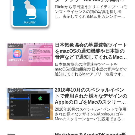
ール中。
Flickrから毎日違うクリエイティブ・コモ
ンズ・ライセンスの猫の写真を探し出
し、表示してくれるMac用カレンダーア
プリ「Cal Cat」が無料セール中となって
います。詳細は以下から。
日本気象協会の地震速報ツイート
Macアプリ
をmacOSの通知機能や日本語の
音声などで通知してくれるMacア
プリ「地震ウオッチャー」がリリ
日本気象協会の地震速報ツイートを
ース。
macOSの通知機能や日本語の音声などで
通知してくれるMacアプリ「地震ウオッ
チャー」がリリースされています。詳細
は以下から。
2018年10月のスペシャルイベン
Macアプリ
トで使用された様々なデザインの
AppleのロゴをMacのスクリーン
セーバに設定できる
2018年10月のスペシャルイベントで使用
「Brooklyn」がアニメーション
された様々なデザインのAppleのロゴを
Macのスクリーンセーバに設定できる
の選択に対応。
「Brooklyn」がアニメーションの選択に
対応しています。詳細は以下から。
MarkdownをAppleのKeynote形