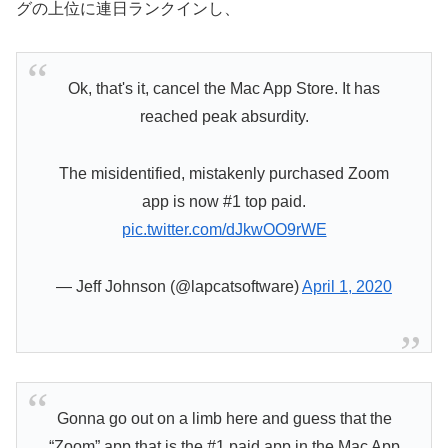
グの上位に連日ランクインし、
Ok, that's it, cancel the Mac App Store. It has
reached peak absurdity.
The misidentified, mistakenly purchased Zoom
app is now #1 top paid.
pic.twitter.com/dJkwOO9rWE
— Jeff Johnson (@lapcatsoftware)
April 1, 2020
Gonna go out on a limb here and guess that the
“Zoom” app that is the #1 paid app in the Mac App