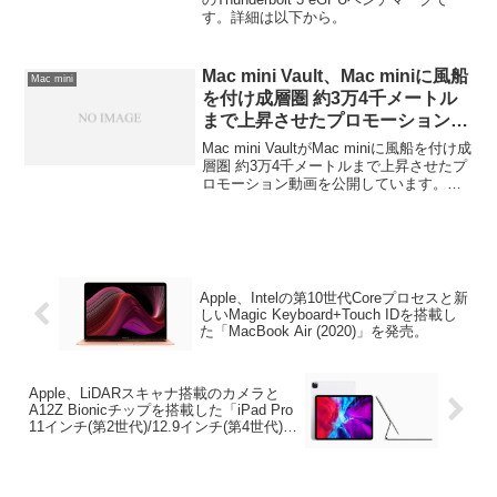
す。詳細は以下から。
Mac mini Vault、Mac miniに風船
Mac mini
を付け成層圏 約3万4千メートル
まで上昇させたプロモーション動
画を公開。
Mac mini VaultがMac miniに風船を付け成
層圏 約3万4千メートルまで上昇させたプ
ロモーション動画を公開しています。詳
細は以下から。
Apple、Intelの第10世代Coreプロセスと新
しいMagic Keyboard+Touch IDを搭載し
た「MacBook Air (2020)」を発売。
Apple、LiDARスキャナ搭載のカメラと
A12Z Bionicチップを搭載した「iPad Pro
11インチ(第2世代)/12.9インチ(第4世代)」
とシザーキーとトラックパッド、USB-C
ポートを搭載したMagic Keyboardを発
売。