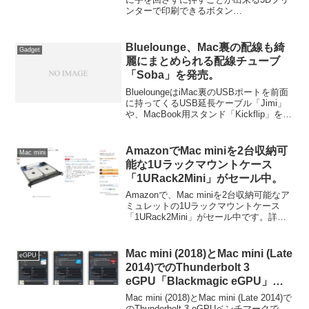
ンターで印刷できるボタン
「iFixTheButton for Mac mini」が新たに
公開されています。
Bluelounge、Mac裏の配線も綺
Gadget
麗にまとめられる配線チューブ
「Soba」を発売。
BlueloungeはiMac裏のUSBポートを前面
に持ってくるUSB延長ケーブル「Jimi」
や、MacBook用スタンド「Kickflip」を作
成している会社ですが、今回新たにMac
mini, iMac, Mac Pro背面のケーブルを綺
麗にまとめられる配線チューブ／モール
AmazonでMac miniを2台収納可
Mac mini
「Soba」を発表＆発売したそうです。詳
能な1Uラックマウントケース
細は以下から。
「1URack2Mini」がセール中。
Amazonで、Mac miniを2台収納可能なア
ミュレットの1Uラックマウントケース
「1URack2Mini」がセール中です。詳細
は以下から。
Mac mini (2018)とMac mini (Late
eGPU
2014)でのThunderbolt 3
eGPU「Blackmagic eGPU」ベ
ンチマーク。
Mac mini (2018)とMac mini (Late 2014)で
のThunderbolt 3 eGPUベンチマークで