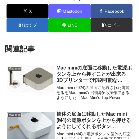
X
Mastodon
Facebook
はてブ
LINE
コピー
関連記事
Mac miniの底面に移動した電源ボ
Mac mini
タンを上から押すことが出来る
3Dプリンターで印刷可能な
「Mac Mini’s Top Power
Mac mini (2024)の底面に配置された電源
Button」が公開。
を版をMac miniの上部隅から操作できる
ようにした「Mac Mini’s Top Power
Button」というアイデアが新たに公開さ
れています。
筐体の底面に移動したMac mini
Mac mini
(M4)の電源ボタンを上から押せる
ようにしてくれるボタン
「iFixTheButton for Mac mini
Mac mini (M4)の電源ボタンを筐体の底面
2024」が公開。
に手を回さずに押すことが出来る3Dプリ