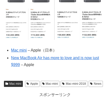
Mac mini
– Apple（日本）
New MacBook Air has more to love and is now just
$999
– Apple
Mac mini
Apple
Mac-mini
Mac-mini-2018
News
スポンサーリンク