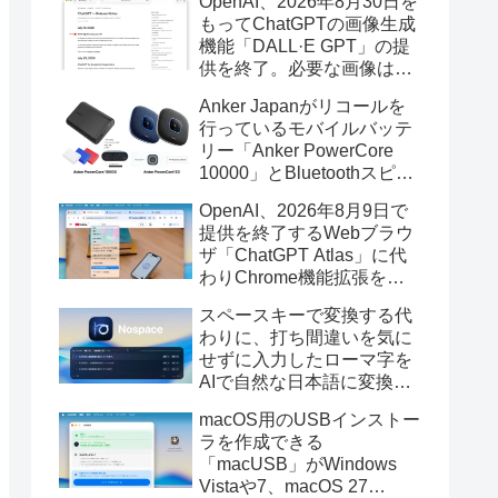
OpenAI、2026年8月30日を
もってChatGPTの画像生成
機能「DALL·E GPT」の提
供を終了。必要な画像は期
限までにダウンロードを。
Anker Japanがリコールを
行っているモバイルバッテ
リー「Anker PowerCore
10000」とBluetoothスピー
カー「PowerConf S3」で周
OpenAI、2026年8月9日で
辺を焼損する火災が6月に3
提供を終了するWebブラウ
件発生していたそうなので
ザ「ChatGPT Atlas」に代
注意を。
わりChrome機能拡張をア
ップデートし、YouTube動
スペースキーで変換する代
画の質問やAsk ChatGPT機
わりに、打ち間違いを気に
能を追加。
せずに入力したローマ字を
AIで自然な日本語に変換し
てくれるMac用の日本語入
macOS用のUSBインストー
力アプリ「Nospace」がリ
ラを作成できる
リース。
「macUSB」がWindows
Vistaや7、macOS 27