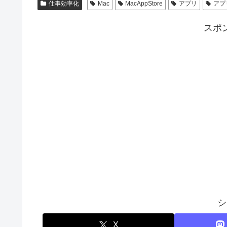
仕事効率化
Mac
MacAppStore
アプリ
アプ
スポ
シ
X