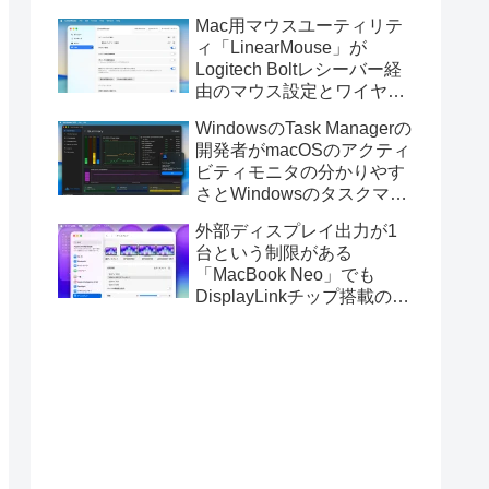
Golden GateのUSBインス
Mac用マウスユーティリテ
トーラの作成に対応。
ィ「LinearMouse」が
Logitech Boltレシーバー経
由のマウス設定とワイヤレ
ス版のELECOM HUGEトラ
WindowsのTask Managerの
ックボールに対応。
開発者がmacOSのアクティ
ビティモニタの分かりやす
さとWindowsのタスクマネ
ージャの詳細さを合わせた
外部ディスプレイ出力が1
Mac用システムモニタアプ
台という制限がある
リ「Task Manager TMOG」
「MacBook Neo」でも
のBeta版を公開。
DisplayLinkチップ搭載の
USBグラフィックスアダプ
タを利用することでデュア
ルディスプレイ以上の出力
が可能に。