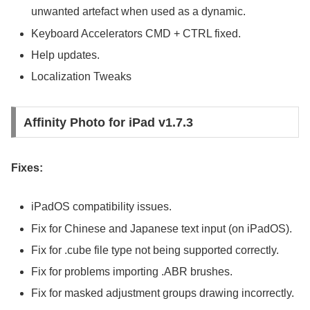
unwanted artefact when used as a dynamic.
Keyboard Accelerators CMD + CTRL fixed.
Help updates.
Localization Tweaks
Affinity Photo for iPad v1.7.3
Fixes:
iPadOS compatibility issues.
Fix for Chinese and Japanese text input (on iPadOS).
Fix for .cube file type not being supported correctly.
Fix for problems importing .ABR brushes.
Fix for masked adjustment groups drawing incorrectly.