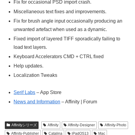
Fix for occasional PSD import crash.
Miscellaneous text fixes and improvements.
Fix for brush angle input occasionally producing an
unwanted artefact when used as a dynamic.
Fixed import of layered TIFF sporadically failing to
load text layers.
Keyboard Accelerators CMD + CTRL fixed
Help updates.
Localization Tweaks
Serif Labs
– App Store
News and Information
– Affinity | Forum
Affinityシリーズ
Affinity
Affinity-Designer
Affinity-Photo
Affinity-Publisher
Catalina
iPadOS13
Mac