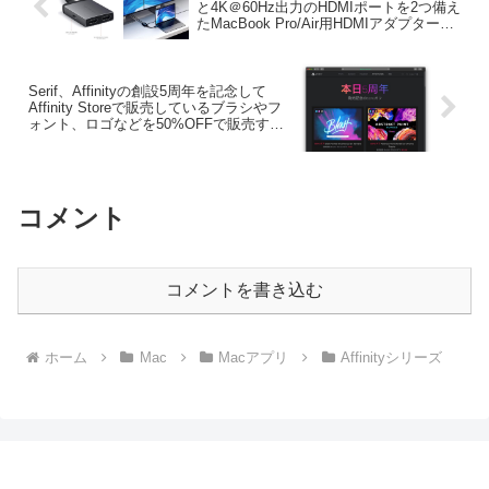
と4K＠60Hz出力のHDMIポートを2つ備え
たMacBook Pro/Air用HDMIアダプター
「アルミニウム Type-C デュアル HDMI
アダプター」を発売。
Serif、Affinityの創設5周年を記念して
Affinity Storeで販売しているブラシやフ
ォント、ロゴなどを50%OFFで販売する
セールを開催。
コメント
コメントを書き込む
ホーム
Mac
Macアプリ
Affinityシリーズ