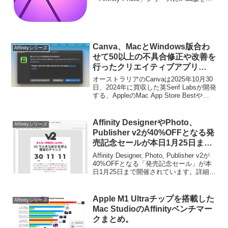
加。ます。詳細は以下から。
Canva、MacとWindows版合わ
Affinityシリーズ
せて50以上の不具合修正や改善を
行ったクリエイティブアプリ
「Affinity v3.0.2」をリリース。
オーストラリアのCanvaは2025年10月30
日、2024年に買収した英Serif Labsが開発
する、AppleのMac App Store Bestや
Apple Design Awardを受賞し、Adobeの
代替アプリとして人気となっていたクリ
エイティブアプリ「Affinity V2 Photo、
Affinity DesignerやPhoto、
Affinityシリーズ
Designer、 Publisher」の後継アプリとな
Publisher v2が40%OFFとなる発
る「Affinity v3.0.0 by Canva」を無償で
売記念セールが本日1月25日まで
リリースしましたが、現地時間2025年12
開催中。
月07日付けで「Affinity v3.0.2」アップデ
Affinity Designer, Photo, Publisher v2が
ートがリリースされています。
40%OFFとなる「発売記念セール」が本
日1月25日まで開催されています。詳細は
以下から。
Apple M1 Ultraチップを搭載した
Affinityシリーズ
Mac StudioのAffinityベンチマー
クまとめ。