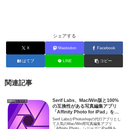
シェアする
X
Mastodon
Facebook
はてブ
LINE
コピー
関連記事
Serif Labs、Mac/Win版と100%
Affinityシリーズ
の互換性がある写真編集アプリ
「Affinity Photo for iPad」を発
売。
Serif LabsがPhotoshopの代行アプリとし
て人気のMac/Win用写真編集アプリ
「Affinity Photo」シリーズにiPad版を追