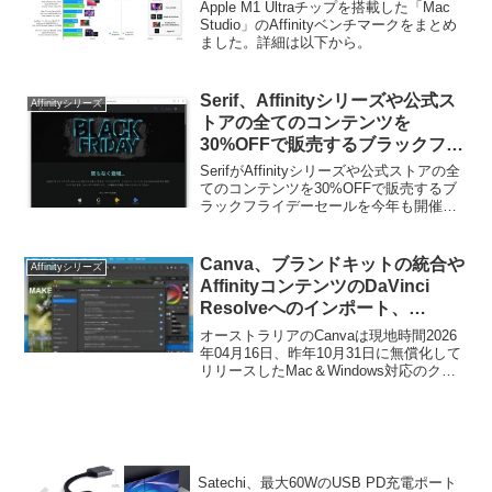
Apple M1 Ultraチップを搭載した「Mac
Studio」のAffinityベンチマークをまとめ
ました。詳細は以下から。
Serif、Affinityシリーズや公式ス
Affinityシリーズ
トアの全てのコンテンツを
30%OFFで販売するブラックフラ
イデーセールを2021年も開催。
SerifがAffinityシリーズや公式ストアの全
てのコンテンツを30%OFFで販売するブ
ラックフライデーセールを今年も開催す
るそうです。詳細は以下から。
Canva、ブランドキットの統合や
Affinityシリーズ
AffinityコンテンツのDaVinci
Resolveへのインポート、
Claude(MCP)によるAI自動化機
オーストラリアのCanvaは現地時間2026
能を追加したクリエイティブアプ
年04月16日、昨年10月31日に無償化して
リリースしたMac＆Windows対応のクリ
リ「Affinity v3.2 for
エイティブアプリ「Affinity v3.0 by
Mac/Windows」をリリース。
Canva」の最新バージョンとなる
「Affinity v3.2.0」をリリースしたと発表
しています。
Satechi、最大60WのUSB PD充電ポート