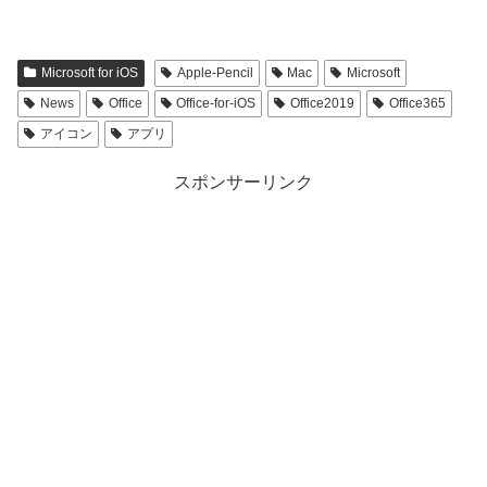
Microsoft for iOS
Apple-Pencil
Mac
Microsoft
News
Office
Office-for-iOS
Office2019
Office365
アイコン
アプリ
スポンサーリンク