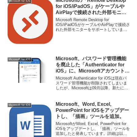
Microsoftの「Remote Desktop
Microsoft for iOS
for iOS/iPadOS」がケーブルや
AirPlayで接続された外部モニタ
ーをサポート。
Microsoft Remote Desktop for
iOS/iPadOSがケーブルやAirPlayで接続さ
れた外部モニターをサポートしていま
す。詳細は以下から。
Microsoft、パスワード管理機能
Microsoft for iOS
を廃止した「Authenticator for
iOS」に、Microsoftアカウントを
必要としないiCloudを利用したバ
Microsoft Authenticator for iOSは現在パ
ックアップ機能を9月以降ロール
スワード管理機能が削除されてしまいま
したが、Microsoftは09月以降、新たに
アウト。
Microsoftアカウントを必要としないバッ
クアップ機能をAuthenticator for iOSへ実
装するそうです。
Microsoft、Word, Excel,
Microsoft for iOS
PowerPoint for iOSをアップデー
トし、「描画」ツールを追加。
MicrosoftがWord, Excel, PowerPoint for
iOSをアップデートし、「描画」ツールを
追加したと発表しています。詳細は以下