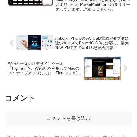
ト。
およびExcel, PowerPoint for iOSをリリー
スしています。詳細は以下から。
AnkerがiPhoneの5W USB電源アダプタに
近いサイズでPowerIQ 3.0に対応し、最大
18W PD出力のUSB-C急速充電器
「PowerPort III Nano」を今後発売するも
よう。
WebベースのUIデザインツール
「Figma」を、WebKitを利用してMacの
ネイティブアプリにした「Figmac」がリ
リース。
コメント
コメントを書き込む