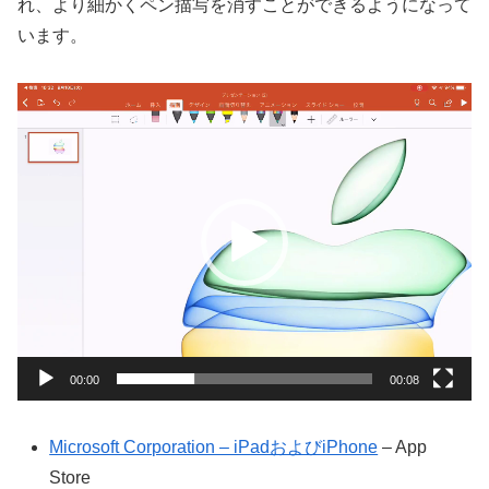
れ、より細かくペン描写を消すことができるようになって
います。
動
画
プ
レ
ー
ヤ
ー
00:00
00:08
Microsoft Corporation – iPadおよびiPhone
– App
Store