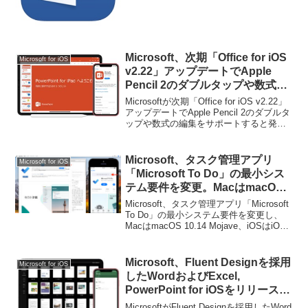
から。
Microsoft、次期「Office for iOS
Microsoft for iOS
v2.22」アップデートでApple
Pencil 2のダブルタップや数式の
編集をサポート。
Microsoftが次期「Office for iOS v2.22」
アップデートでApple Pencil 2のダブルタ
ップや数式の編集をサポートすると発表
しています。詳細は以下から。
Microsoft、タスク管理アプリ
Microsoft for iOS
「Microsoft To Do」の最小シス
テム要件を変更。MacはmacOS
10.14 Mojave、iPhoneはiOS 13
Microsoft、タスク管理アプリ「Microsoft
以降が必要に。
To Do」の最小システム要件を変更し、
MacはmacOS 10.14 Mojave、iOSはiOS
13以降が必要になっています。詳細は以
下から。
Microsoft、Fluent Designを採用
Microsoft for iOS
したWordおよびExcel,
PowerPoint for iOSをリリース。
ExcelはXLOOKUP関数をサポー
MicrosoftがFluent Designを採用したWord