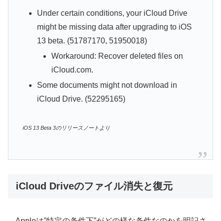
Under certain conditions, your iCloud Drive
might be missing data after upgrading to iOS
13 beta. (51787170, 51950018)
Workaround: Recover deleted files on
iCloud.com.
Some documents might not download in
iCloud Drive. (52295165)
iOS 13 Beta 3のリリースノートより
iCloud Driveのファイル消失と復元
Appleは”特定の条件下”がどの様な条件なのかを明記さ