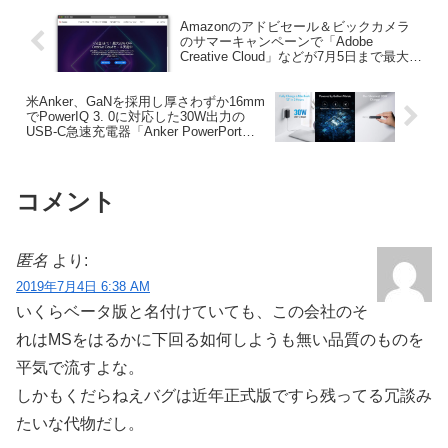
Amazonのアドビセール＆ビックカメラ
のサマーキャンペーンで「Adobe
Creative Cloud」などが7月5日まで最大
32%OFFで販売中。
米Anker、GaNを採用し厚さわずか16mm
でPowerIQ 3. 0に対応した30W出力の
USB-C急速充電器「Anker PowerPort
Atom III Slim」を発売。
コメント
匿名
より:
2019年7月4日 6:38 AM
いくらベータ版と名付けていても、この会社のそ
れはMSをはるかに下回る如何しようも無い品質のものを
平気で流すよな。
しかもくだらねえバグは近年正式版ですら残ってる冗談み
たいな代物だし。