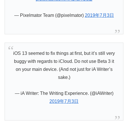
— Pixelmator Team (@pixelmator)
2019年7月3日
iOS 13 seemed to fix things at first, but it’s still very
buggy with regards to iCloud. Do not use Beta 3 it
on your main device. (And not just for iA Writer’s
sake.)
— iA Writer: The Writing Experience. (@iAWriter)
2019年7月3日