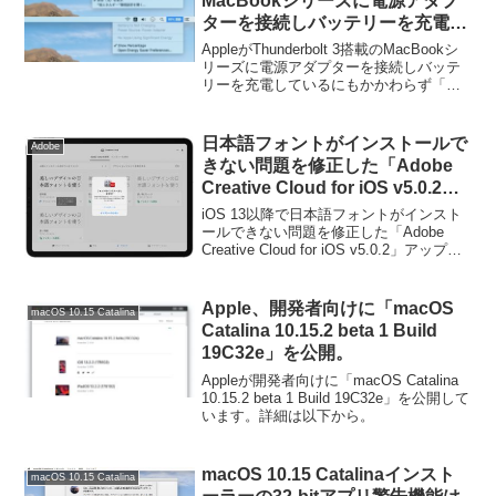
MacBookシリーズに電源アダプ
ターを接続しバッテリーを充電し
ているにもかかわらず「バッテリ
AppleがThunderbolt 3搭載のMacBookシ
ーは充電できません」と表示され
リーズに電源アダプターを接続しバッテ
リーを充電しているにもかかわらず「バ
る現象について説明。
ッテリーは充電できません」と表示され
る現象について説明しています。詳細は
以下から。
日本語フォントがインストールで
Adobe
きない問題を修正した「Adobe
Creative Cloud for iOS v5.0.2」
アップデートがリリース。
iOS 13以降で日本語フォントがインスト
ールできない問題を修正した「Adobe
Creative Cloud for iOS v5.0.2」アップデ
ートがリリースされています。詳細は以
下から。
Apple、開発者向けに「macOS
macOS 10.15 Catalina
Catalina 10.15.2 beta 1 Build
19C32e」を公開。
Appleが開発者向けに「macOS Catalina
10.15.2 beta 1 Build 19C32e」を公開して
います。詳細は以下から。
macOS 10.15 Catalinaインスト
macOS 10.15 Catalina