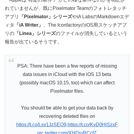
れていませんが、既にPixelmator Teamのフォトレタッチ
アプリ
「Pixelmator」シリーズ
やiA LabsのMarkdownエデ
ィタ
「iA Writer」
、The IconfactoryのiOS用スケッチアプ
リの
「Linea」シリーズ
のファイルが消失しているという
報告が出ているそうです。
PSA: There have been a few reports of missing
data issues in iCloud with the iOS 13 beta
(possibly macOS 10.15, too) which can affect
Pixelmator files.
You should be able to get your data back by
recovering deleted files on
https://t.co/Lsv1JzSEO9
.
https://t.co/KvD0HlSzxF
pic.twitter.com/XHDiuRCcfZ