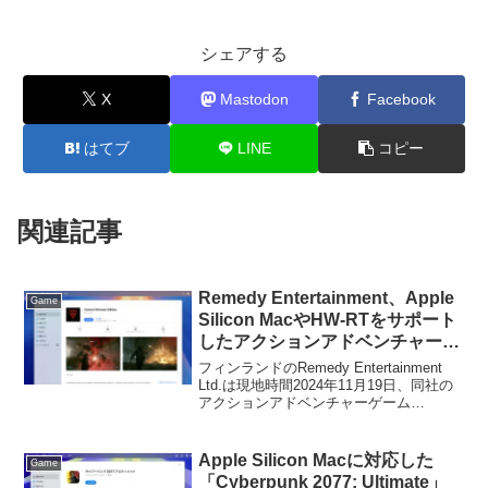
シェアする
X
Mastodon
Facebook
はてブ
LINE
コピー
関連記事
Remedy Entertainment、Apple
Game
Silicon MacやHW-RTをサポート
したアクションアドベンチャーゲ
ーム「Control Ultimate
フィンランドのRemedy Entertainment
Edition」のプレオーダーをMac
Ltd.は現地時間2024年11月19日、同社の
アクションアドベンチャーゲーム
App Storeで開始。
「Control」のMac版のプレオーダーを
Mac App Storeで開始したと発表していま
す。
Apple Silicon Macに対応した
Game
「Cyberpunk 2077: Ultimate」