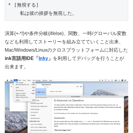
* [無視する]

    私は彼の挨拶を無視した。
演算(+-*/)や条件分岐(if/else)、関数、一時/グローバル変数
なども利用してストーリーを組み立てていくこと出来、
Mac/Windows/Linuxのクロスプラットフォームに対応した
ink言語用IDE「
Inky
」
を利用してデバッグを行うことが
出来ます。