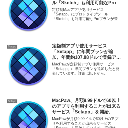
ル「Sketch」も利用可能なProプ
ランが登場？
定額制Macアプリ使用サービス
「Setapp」にプロトタイプツール
「Sketch」も利用可能なProプランが登場
するかもしれません。詳細は以下から。
定額制アプリ使用サービス
Setapp
「Setapp」に年間プランが追
加。年間約107.88ドルで登録アプ
リ全てが利用可能に。
MacPawが定額制アプリ使用サービス
「Setapp」に年間プランを追加したと発
表しています。詳細は以下から。
MacPaw、月額9.99ドルで60以上
Setapp
のアプリを利用することが出来る
サービス「Setapp」を開始。
MacPawが月額9.99ドルで60以上のアプ
リを利用することが出来るサービス
「Setapp」を開始しています。詳細は以