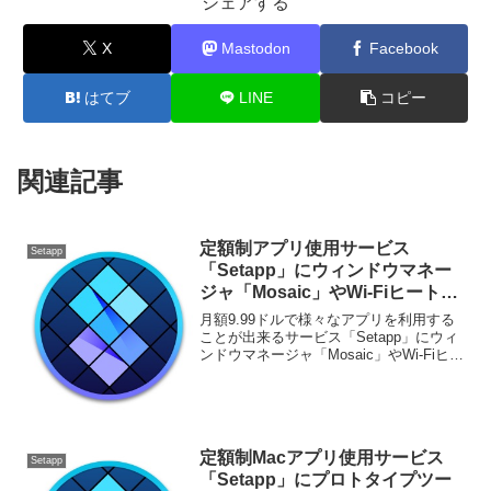
シェアする
X
Mastodon
Facebook
はてブ
LINE
コピー
関連記事
定額制アプリ使用サービス
Setapp
「Setapp」にウィンドウマネー
ジャ「Mosaic」やWi-Fiヒートマ
ップ作成アプリ「NetSpot」など
月額9.99ドルで様々なアプリを利用する
6アプリが新たに参加。
ことが出来るサービス「Setapp」にウィ
ンドウマネージャ「Mosaic」やWi-Fiヒー
トマップ作成アプリ「NetSpot」など6ア
プリが参加しています。詳細は以下か
ら。
定額制Macアプリ使用サービス
Setapp
「Setapp」にプロトタイプツー