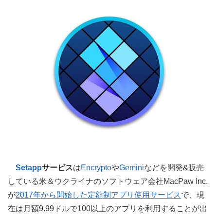
Setapp
サービス
は
Encrypto
や
Gemini
などを開発&販売
している米＆ウクライナのソフトウェア会社MacPaw Inc.
が
2017年から開始した定額制アプリ使用サービス
で、現
在は月額9.99ドルで100以上のアプリを利用することが出