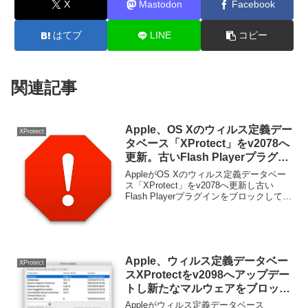
X
Mastodon
Facebook
はてブ
LINE
コピー
関連記事
Apple、OS Xのウィルス定義デー
XProtect
タベース「XProtect」をv2078へ
更新。古いFlash Playerプラグイ
ンをブロック。
AppleがOS Xのウィルス定義データベー
ス「XProtect」をv2078へ更新し古い
Flash Playerプラグインをブロックしてい
ます。詳細は以下から。
Apple、ウィルス定義データベー
XProtect
スXProtectをv2098へアップデー
トし新たなマルウェアをブロッ
ク。
Appleがウィルス定義データベース