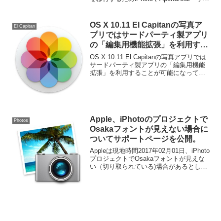
行することが可能。
はファイルサイズを気にせずにPhotosへ
移行することが出来るようです。詳細は
以下から。
OS X 10.11 El Capitanの写真ア
El Capitan
プリではサードパーティ製アプリ
の「編集用機能拡張」を利用する
ことが可能に。
OS X 10.11 El Capitanの写真アプリでは
サードパーティ製アプリの「編集用機能
拡張」を利用することが可能になってい
ます。詳細は以下から。
Apple、iPhotoのプロジェクトで
Photos
Osakaフォントが見えない場合に
ついてサポートページを公開。
Appleは現地時間2017年02月01日、iPhoto
プロジェクトでOsakaフォントが見えな
い（切り取られている)場合があるとして
新たにサポートページを公開していま
す。詳細は以下から。