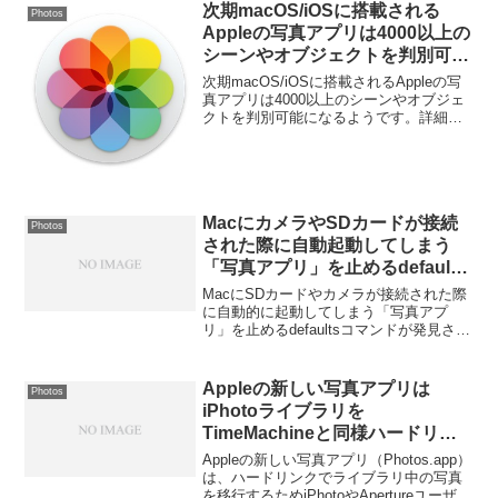
次期macOS/iOSに搭載される
Photos
Appleの写真アプリは4000以上の
シーンやオブジェクトを判別可能
に。
次期macOS/iOSに搭載されるAppleの写
真アプリは4000以上のシーンやオブジェ
クトを判別可能になるようです。詳細は
以下から。
MacにカメラやSDカードが接続
Photos
された際に自動起動してしまう
「写真アプリ」を止めるdefaults
コマンドが発見される。
MacにSDカードやカメラが接続された際
に自動的に起動してしまう「写真アプ
リ」を止めるdefaultsコマンドが発見され
たそうです。詳細は以下から。
Appleの新しい写真アプリは
Photos
iPhotoライブラリを
TimeMachineと同様ハードリン
クを使用し移行するため、ユーザ
Appleの新しい写真アプリ（Photos.app）
ーはストレージ容量を気にせず移
は、ハードリンクでライブラリ中の写真
を移行するためiPhotoやApertureユーザー