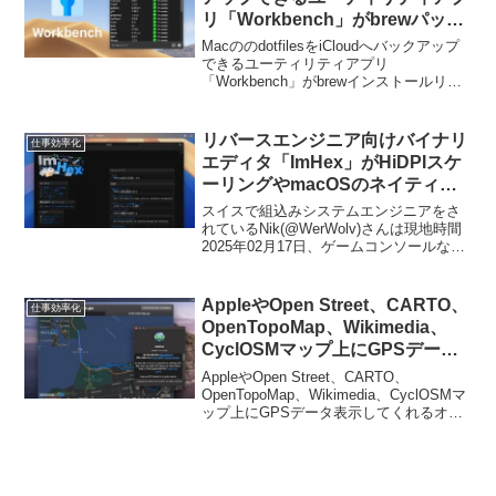
リ「Workbench」がbrewパッケ
ージのインストールリストの同期
MacののdotfilesをiCloudへバックアップ
に対応。
できるユーティリティアプリ
「Workbench」がbrewインストールリス
トの同期に対応しています。詳細は以下
から。
リバースエンジニア向けバイナリ
仕事効率化
エディタ「ImHex」がHiDPIスケ
ーリングやmacOSのネイティブ
メニューバーをサポート。
スイスで組込みシステムエンジニアをさ
れているNik(@WerWolv)さんは現地時間
2025年02月17日、ゲームコンソールなど
のリバース・エンジニアリング用に開発
しているクロスプラットフォーム対応の
バイナリエディタ「ImHex」をバージョ
AppleやOpen Street、CARTO、
仕事効率化
ン1.37.0へアップデートし、macOSでUI
OpenTopoMap、Wikimedia、
の改善を行ったと発表しています。
CyclOSMマップ上にGPSデータ
表示してくれるオープンソースの
AppleやOpen Street、CARTO、
Mac用GPXビュワー「Avenue」
OpenTopoMap、Wikimedia、CyclOSMマ
ップ上にGPSデータ表示してくれるオー
がリリース。
プンソースのMac用GPXビュワー
「Avenue」がリリースされています。詳
細は以下から。