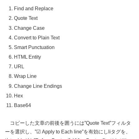
Find and Replace
Quote Text
Change Case
Convert to Plain Text
Smart Punctuation
HTML Entity
URL
Wrap Line
Change Line Endings
Hex
Base64
コピーした文章の前後を囲うには”Quote Text”フィルタ
ーを選択し、”☑ Apply to Each line”を有効にしliタグを、