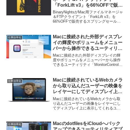
「ForkLift v3」を66%OFFで販売
するスプリングセールを開催。
BinaryNightsがMac用ファイルマネージャ
＆FTPクライアント「ForkLift v3」を
66%OFFで販売するスプリングセールを
開催しています。詳細は以下から。
Macに接続された外部ディスプレ
仕事効率化
イの輝度やボリュームをメニュー
バーから操作できるユーティリテ
ィ「MonitorControl v3.0」が正
Macに接続された外部ディスプレイの輝
式にリリース。
度やボリュームをメニューバーから操作
できるユーティリティ「MonitorControl
v3.0」が正式にリリースされています。
詳細は以下から。
Macに接続されているWebカメラ
仕事効率化
から取り込んだユーザーの映像を
レイヤーにしてディスプレイ上に
表示してくれるユーティリティ
Macに接続されているWebカメラから取
「Vidrio」が日本語に対応。
り込んだユーザーの画像をレイヤーにし
てディスプレイ上に表示してくれるユー
ティリティ「Vidrio」が日本語に対応して
います。詳細は以下から。
MacのdotfilesをiCloudへバック
仕事効率化
アップできるユーティリティアプ