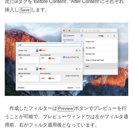
次にulタグを”Before Content”, “After Content”にそれぞれ
挿入し
します。
Save
作成したフィルターは
ボタンでプレビューを行
Preview
うことが可能で、プレビューウィンドウは左がフィルタ適
用前、右がフィルタ適用後となっています。