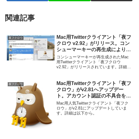
関連記事
Mac用Twitterクライアント「夜フ
夜フクロウ
クロウ v2.92」がリリース。コン
シューマーキーの再生成により
v2.91以前のバージョンは機能せ
コンシューマーキーが再生成されたMac
ず、公式サイト版は自動アップデ
用Twitterクライアント「夜フクロウ
v2.92」がリリースされています。詳細は
ートが利用できないので注意を。
以下から。
Mac用Twitterクライアント「夜フ
夜フクロウ
クロウ」がv2.81へアップデー
ト。アカウント認証の不具合を修
正し、Instagramにも対応。
Mac用人気Twitterクライアント「夜フク
ロウ」がv2.81にアップデートしていま
す。詳細は以下から。