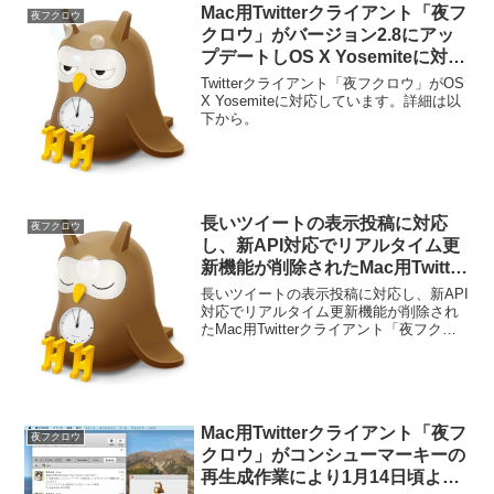
Mac用Twitterクライアント「夜フ
夜フクロウ
クロウ」がバージョン2.8にアッ
プデートしOS X Yosemiteに対
応。
Twitterクライアント「夜フクロウ」がOS
X Yosemiteに対応しています。詳細は以
下から。
長いツイートの表示投稿に対応
夜フクロウ
し、新API対応でリアルタイム更
新機能が削除されたMac用Twitter
クライアント「夜フクロウ
長いツイートの表示投稿に対応し、新API
v2.87」がリリース。
対応でリアルタイム更新機能が削除され
たMac用Twitterクライアント「夜フクロ
ウ v2.87」がリリースされています。詳
細は以下から。
Mac用Twitterクライアント「夜フ
夜フクロウ
クロウ」がコンシューマーキーの
再生成作業により1月14日頃より