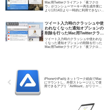
一時的に利用できない状態に。
Mac用Twitterクライアント「夜フクロ
ウ」がコンシューマーキー再生成作業に
より1月14日より一時的に利用できない状
態になるとアナウンスされています。詳
細は以下から。
ツイート入力時のクラッシュや使
夜フクロウ
われなくなった通知オプションの
削除を行ったMac用Twitterクライ
アント「夜フクロウ v2.88」がリ
ツイート入力時のクラッシュや使われな
リース。
くなった通知オプションの削除を行った
Mac用Twitterクライアント「夜フクロウ
v2.88」がリリースされています。詳細は
以下から。
iPhoneやiPadをネットワーク経由でMac
にマウントし、外部ストレージとして使
用できるアプリ「AirMount」がリリー
ス。