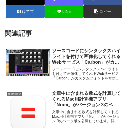
はてブ
LINE
コピー
関連記事
ソースコードにシンタックスハイ
仕事効率化
ライトを付けて画像化してくれる
Webサービス「Carbon」がカス
タムフォントをサポート。
ソースコードにシンタックスハイライト
を付けて画像化してくれるWebサービス
「Carbon」がカスタムフォントをサポー
トしています。詳細は以下から。
文章中に含まれる数式を計算して
仕事効率化
くれるMac用計算機アプリ
「Numi」がバージョン 3のベー
タ版を公開。
文章中に含まれる数式を計算してくれる
Mac用計算機アプリ「Numi」がバージョ
ン 3のベータ版を公開しています。詳細
は以下から。