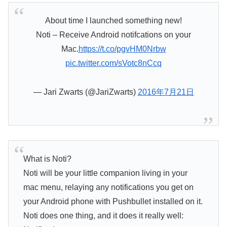
About time I launched something new!
Noti – Receive Android notifcations on your
Mac.
https://t.co/pgvHM0Nrbw
pic.twitter.com/sVotc8nCcq
— Jari Zwarts (@JariZwarts)
2016年7月21日
What is Noti?
Noti will be your little companion living in your
mac menu, relaying any notifications you get on
your Android phone with Pushbullet installed on it.
Noti does one thing, and it does it really well: