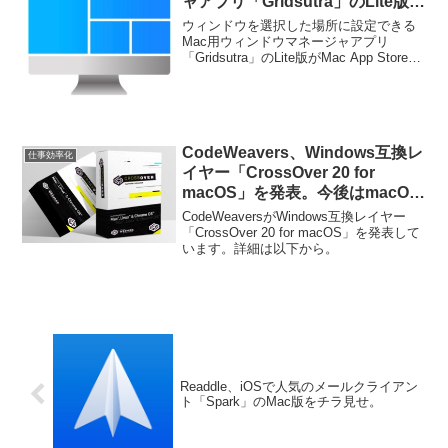
ャアプリ「Gridsutra」のLite版が
Mac App Storeで公開。
ウィンドウを選択した場所に設定できる
Mac用ウィンドウマネージャアプリ
「Gridsutra」のLite版がMac App Storeで
公開されています。詳細は以下から。
CodeWeavers、Windows互換レ
仕事効率化
イヤー「CrossOver 20 for
macOS」を発表。今後はmacOS
11 Big SurとApple Silicon搭載
CodeWeaversがWindows互換レイヤー
のMacもサポート予定。
「CrossOver 20 for macOS」を発表して
います。詳細は以下から。
Readdle、iOSで人気のメールクライアン
ト「Spark」のMac版をチラ見せ。