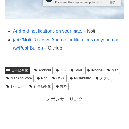
Android notifications on your mac.
– Noti
jariz/Noti: Receive Android notifications on your mac.
(w/PushBullet)
– GitHub
仕事効率化
Android
iOS
iPad
iPhone
Mac
MacAppStore
Noti
OS-X
Pushbullet
アプリ
レビュー
仕事効率化
無料
スポンサーリンク