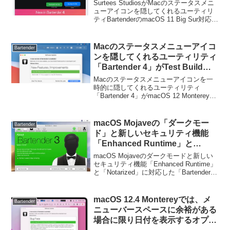
「Bartender 4」のPublic Beta版
Surtees StudiosがMacのステータスメニ
が公開中。
ューアイコンを隠してくれるユーティリ
ティBartenderのmacOS 11 Big Sur対応版
となる「Bartender 4 Public Beta」を公開
しています。詳細は以下から...
Macのステータスメニューアイコ
Bartender
ンを隠してくれるユーティリティ
「Bartender 4」がTest Buildで
macOS 12 Montereyをサポー
Macのステータスメニューアイコンを一
ト。
時的に隠してくれるユーティリティ
「Bartender 4」がmacOS 12 Montereyに
対応しています。詳細は以下から。
macOS Mojaveの「ダークモー
Bartender
ド」と新しいセキュリティ機能
「Enhanced Runtime」と
「Notarized」に対応した
macOS Mojaveのダークモードと新しい
「Bartender v3.0.47」がリリー
セキュリティ機能「Enhanced Runtime」
と「Notarized」に対応した「Bartender
ス。
v3.0.47」がリリースされています。詳細
は以下から。
macOS 12.4 Montereyでは、メ
Bartender
ニューバースペースに余裕がある
場合に限り日付を表示するオプシ