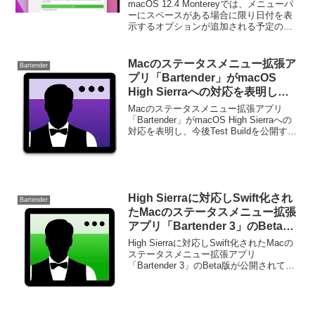
ョンが追加。
macOS 12.4 Montereyでは、メニューバ
ーにスペースがある場合に限り日付を表
示するオプションが追加される予定のよ
うです。詳細は以下から。
Macのステータスメニュー拡張ア
Bartender
プリ「Bartender」がmacOS
High Sierraへの対応を表明し、
今後Test Buildを公開予定。
Macのステータスメニュー拡張アプリ
「Bartender」がmacOS High Sierraへの
対応を表明し、今後Test Buildを公開する
と発表しています。詳細は以下から。
High Sierraに対応しSwift化され
Bartender
たMacのステータスメニュー拡張
アプリ「Bartender 3」のBeta版
が公開。
High Sierraに対応しSwift化されたMacの
ステータスメニュー拡張アプリ
「Bartender 3」のBeta版が公開されてい
ます。詳細は以下から。