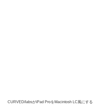
CURVED/labsがiPad ProをMacintosh LC風にする