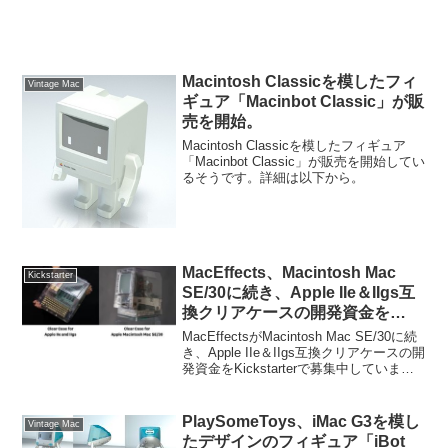
inch, Early 2015)」をビンテージ製品に追
加しています。詳細は以下から。
Macintosh Classicを模したフィ
Vintage Mac
ギュア「Macinbot Classic」が販
売を開始。
Macintosh Classicを模したフィギュア
「Macinbot Classic」が販売を開始してい
るそうです。詳細は以下から。
MacEffects、Macintosh Mac
Kickstarter
SE/30に続き、Apple IIe＆IIgs互
換クリアケースの開発資金を
Kickstarterで募集中。
MacEffectsがMacintosh Mac SE/30に続
き、Apple IIe＆IIgs互換クリアケースの開
発資金をKickstarterで募集中していま
す。詳細は以下から。
PlaySomeToys、iMac G3を模し
Vintage Mac
たデザインのフィギュア「iBot