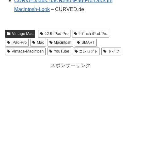
CURVED/labs: das Retro-iPad-Pro-Dock im
Macintosh-Look
– CURVED.de
Vintage Mac
12.9-iPad-Pro
9.7inch-iPad-Pro
iPad-Pro
Mac
Macintosh
SMART
Vintage-Macintosh
YouTube
コンセプト
ドイツ
スポンサーリンク