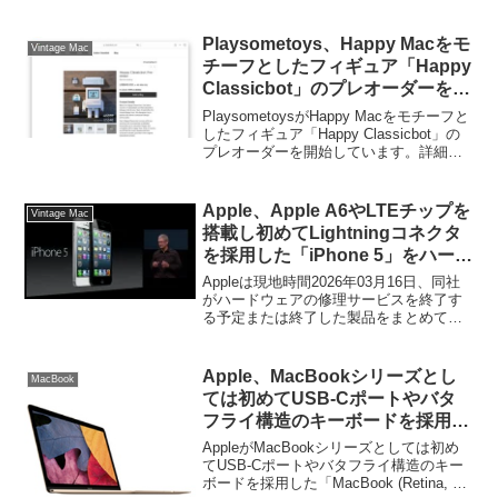
Playsometoys、Happy Macをモ
Vintage Mac
チーフとしたフィギュア「Happy
Classicbot」のプレオーダーを開
始。
PlaysometoysがHappy Macをモチーフと
したフィギュア「Happy Classicbot」の
プレオーダーを開始しています。詳細は
以下から。
Apple、Apple A6やLTEチップを
Vintage Mac
搭載し初めてLightningコネクタ
を採用した「iPhone 5」をハード
ウェアサービスを終了したオブソ
Appleは現地時間2026年03月16日、同社
リート製品に追加。
がハードウェアの修理サービスを終了す
る予定または終了した製品をまとめてい
る「Obtaining service for your Apple
product after an expired warranty」ページ
を更新し、2012年に発売したiPhone 5を
Apple、MacBookシリーズとし
MacBook
オブソリート製品リストに追加していま
ては初めてUSB-Cポートやバタ
す。
フライ構造のキーボードを採用し
た「MacBook (Retina, 12-inch,
AppleがMacBookシリーズとしては初め
Early 2015)」をビンテージ製品
てUSB-Cポートやバタフライ構造のキー
ボードを採用した「MacBook (Retina, 12-
に追加。