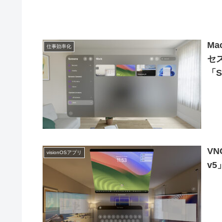
Ma
仕事効率化
セ
「S
V
visionOSアプリ
v5