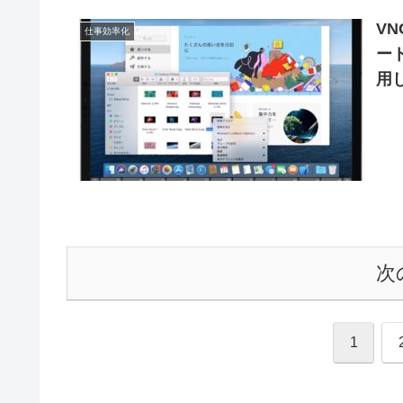
VN
仕事効率化
ー
用
に
次
1