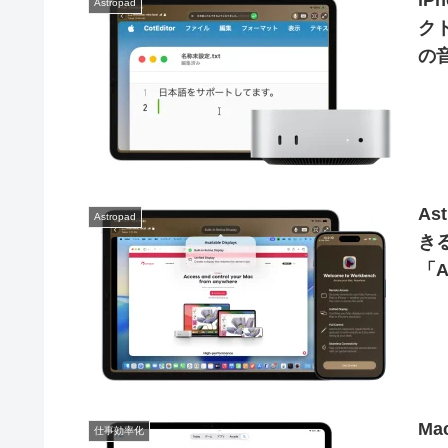
iP
Astropad
クト
の
As
Astropad
き
「A
Ma
仕事効率化