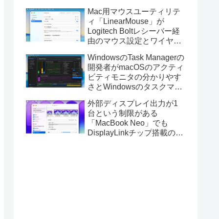
Golden GateのUSBインス
Mac用マウスユーティリテ
トーラの作成に対応。
ィ「LinearMouse」が
Logitech Boltレシーバー経
由のマウス設定とワイヤレ
ス版のELECOM HUGEトラ
WindowsのTask Managerの
ックボールに対応。
開発者がmacOSのアクティ
ビティモニタの分かりやす
さとWindowsのタスクマネ
ージャの詳細さを合わせた
外部ディスプレイ出力が1
Mac用システムモニタアプ
台という制限がある
リ「Task Manager TMOG」
「MacBook Neo」でも
のBeta版を公開。
DisplayLinkチップ搭載の
USBグラフィックスアダプ
タを利用することでデュア
ルディスプレイ以上の出力
が可能に。