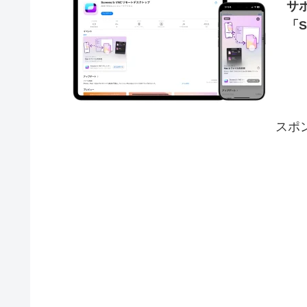
サ
「S
スポ