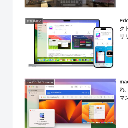
Ed
仕事効率化
クト
リ
ブ
ma
macOS 14 Sonoma
れ、
マ
離