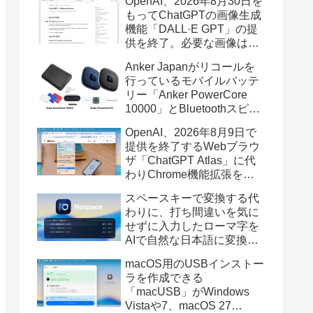
OpenAI、2026年8月30日を
もってChatGPTの画像生成
機能「DALL·E GPT」の提
供を終了。必要な画像は期
限までにダウンロードを。
Anker Japanがリコールを
行っているモバイルバッテ
リー「Anker PowerCore
10000」とBluetoothスピー
カー「PowerConf S3」で周
OpenAI、2026年8月9日で
辺を焼損する火災が6月に3
提供を終了するWebブラウ
件発生していたそうなので
ザ「ChatGPT Atlas」に代
注意を。
わりChrome機能拡張をア
ップデートし、YouTube動
スペースキーで変換する代
画の質問やAsk ChatGPT機
わりに、打ち間違いを気に
能を追加。
せずに入力したローマ字を
AIで自然な日本語に変換し
てくれるMac用の日本語入
macOS用のUSBインストー
力アプリ「Nospace」がリ
ラを作成できる
リース。
「macUSB」がWindows
Vistaや7、macOS 27