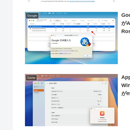
G
Google
がA
Ro
Ap
Game
W
がm
Di