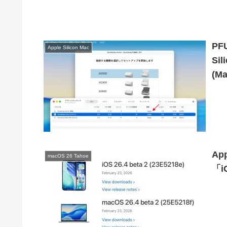
PF
Apple Silicon Mac
Si
(M
Ap
macOS 26 Tahoe
「i