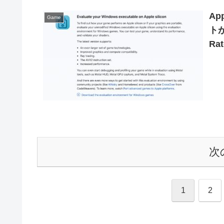
Ap
Game
ト
Rat
な
次
1
2