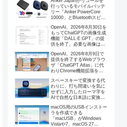
Anker Japanがリコールを
行っているモバイルバッテ
リー「Anker PowerCore
10000」とBluetoothスピー
カー「PowerConf S3」で周
OpenAI、2026年8月30日を
辺を焼損する火災が6月に3
もってChatGPTの画像生成
件発生していたそうなので
機能「DALL·E GPT」の提
注意を。
供を終了。必要な画像は期
限までにダウンロードを。
OpenAI、2026年8月9日で
提供を終了するWebブラウ
ザ「ChatGPT Atlas」に代
わりChrome機能拡張をア
ップデートし、YouTube動
スペースキーで変換する代
画の質問やAsk ChatGPT機
わりに、打ち間違いを気に
能を追加。
せずに入力したローマ字を
AIで自然な日本語に変換し
てくれるMac用の日本語入
macOS用のUSBインストー
力アプリ「Nospace」がリ
ラを作成できる
リース。
「macUSB」がWindows
Vistaや7、macOS 27