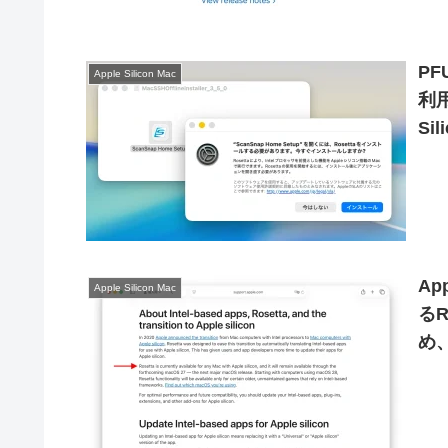
PF
Apple Silicon Mac
利用
S
Ap
Apple Silicon Mac
るR
め
Ap
る