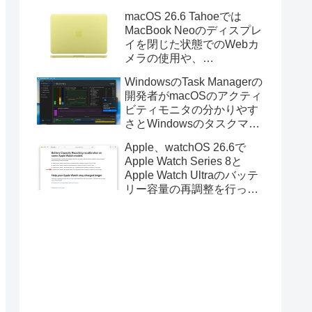
Golden GateのUSBインス
macOS 26.6 Tahoeでは
トーラの作成に対応。
MacBook Neoのディスプレ
イを閉じた状態でのWebカ
メラの使用や、
Finder/Apple Configuratorを
WindowsのTask Managerの
利用しMacBook Neoを復元
開発者がmacOSのアクティ
する際の安定性が向上。
ビティモニタの分かりやす
さとWindowsのタスクマネ
ージャの詳細さを合わせた
Apple、watchOS 26.6で
Mac用システムモニタアプ
Apple Watch Series 8と
リ「Task Manager TMOG」
Apple Watch Ultraのバッテ
のBeta版を公開。
リー容量の再調整を行った
と発表。