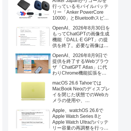
Anker Japanがリコールを
行っているモバイルバッテ
リー「Anker PowerCore
10000」とBluetoothスピー
カー「PowerConf S3」で周
OpenAI、2026年8月30日を
辺を焼損する火災が6月に3
もってChatGPTの画像生成
件発生していたそうなので
機能「DALL·E GPT」の提
注意を。
供を終了。必要な画像は期
限までにダウンロードを。
OpenAI、2026年8月9日で
提供を終了するWebブラウ
ザ「ChatGPT Atlas」に代
わりChrome機能拡張をア
ップデートし、YouTube動
macOS 26.6 Tahoeでは
画の質問やAsk ChatGPT機
MacBook Neoのディスプレ
能を追加。
イを閉じた状態でのWebカ
メラの使用や、
Finder/Apple Configuratorを
Apple、watchOS 26.6で
利用しMacBook Neoを復元
Apple Watch Series 8と
する際の安定性が向上。
Apple Watch Ultraのバッテ
リー容量の再調整を行った