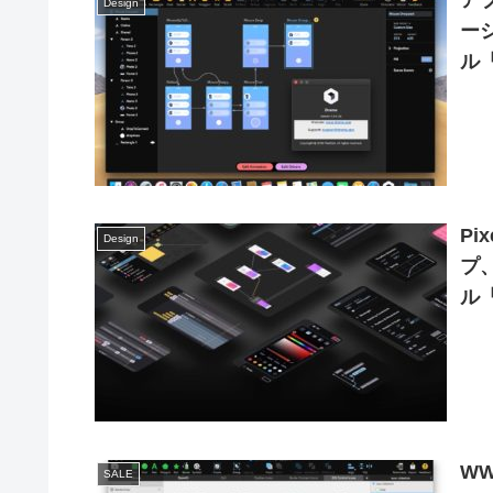
ア
Design
ー
ル「
P
Design
プ
ル
WW
SALE