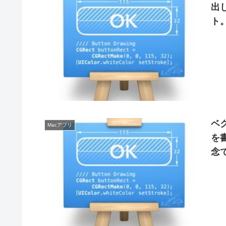
出し
ト
ベク
Macアプリ
を書
念