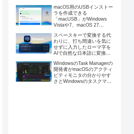
と発表。
macOS用のUSBインストー
ラを作成できる
「macUSB」がWindows
Vistaや7、macOS 27
Golden GateのUSBインス
スペースキーで変換する代
トーラの作成に対応。
わりに、打ち間違いを気に
せずに入力したローマ字を
AIで自然な日本語に変換し
てくれるMac用の日本語入
WindowsのTask Managerの
力アプリ「Nospace」がリ
開発者がmacOSのアクティ
リース。
ビティモニタの分かりやす
さとWindowsのタスクマネ
ージャの詳細さを合わせた
Mac用システムモニタアプ
リ「Task Manager TMOG」
のBeta版を公開。