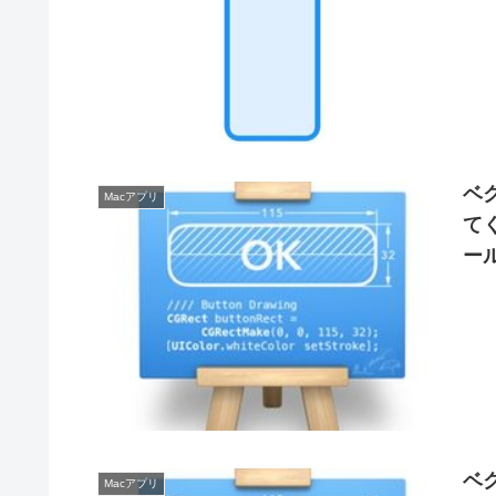
ベク
Macアプリ
てく
ー
ベ
Macアプリ