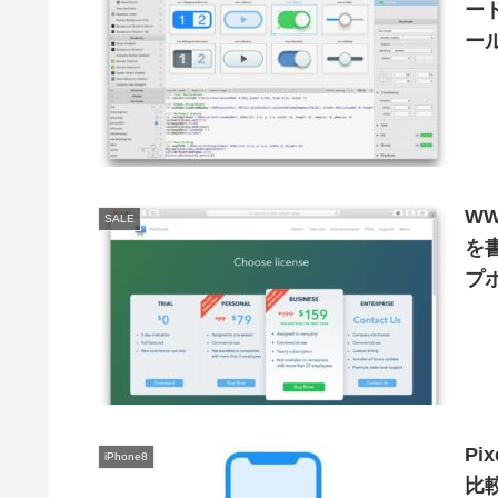
ード
ー
WW
SALE
を書
プ
Pi
iPhone8
比