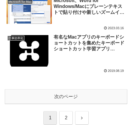
Microsoft、Word for
Microsoft for Mac
Windows/Macにプレーンテキス
トで貼り付けや新しいズームイ
ン/アウトのショートカットキー
を追加すると発表。
2023.03.16
有名なMacアプリのキーボードシ
仕事効率化
ョートカットを集めたキーボード
ショートカット学習アプリ
「Button Shortcuts v2.0」がリ
リース。UIを刷新し140以上のア
プリをサポート。
2019.08.19
次のページ
次
1
2
へ