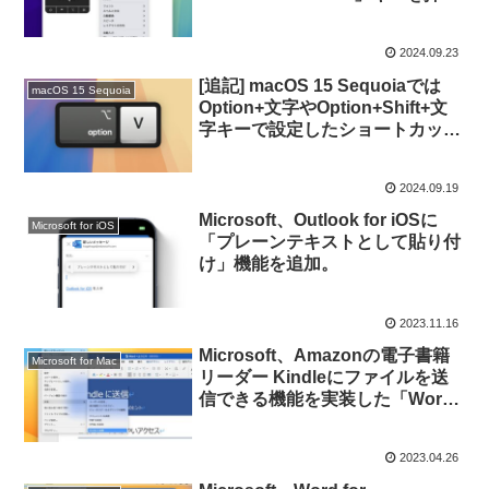
とコンテキストメニューが表示さ
れ、キーボードから手を離さずに
2024.09.23
操作できるように。
[追記] macOS 15 Sequoiaでは
macOS 15 Sequoia
Option+文字やOption+Shift+文
字キーで設定したショートカット
キーが利用できなくなる不具合が
あるので注意を。
2024.09.19
Microsoft、Outlook for iOSに
Microsoft for iOS
「プレーンテキストとして貼り付
け」機能を追加。
2023.11.16
Microsoft、Amazonの電子書籍
Microsoft for Mac
リーダー Kindleにファイルを送
信できる機能を実装した「Word
for Windows/Mac」のInsider版
を公開。
2023.04.26