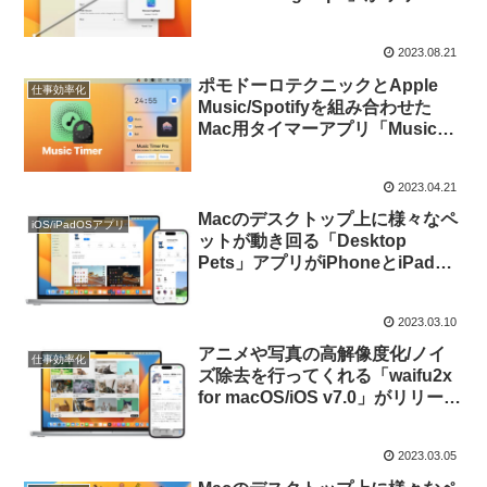
ス。
2023.08.21
ポモドーロテクニックとApple
仕事効率化
Music/Spotifyを組み合わせた
Mac用タイマーアプリ「Music
Timer」がリリース。
2023.04.21
Macのデスクトップ上に様々なペ
iOS/iPadOSアプリ
ットが動き回る「Desktop
Pets」アプリがiPhoneとiPadに
対応。
2023.03.10
アニメや写真の高解像度化/ノイ
仕事効率化
ズ除去を行ってくれる「waifu2x
for macOS/iOS v7.0」がリリー
ス。カスタムモデルとユニバーサ
ル購入に対応。
2023.03.05