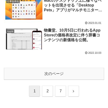
Macのデスクトップ上に様々なペ
仕事効率化
ットを出現させる「Desktop
Pets」アプリがマルチモニターを
サポートし、全てのペットが無料
で出現可能に。
2023.01.01
物書堂、10月5日に行われるApp
Apple
Storeの価格表改定に伴う辞書コ
ンテンツの新価格を公開。
2022.10.03
次のページ
次
1
2
7
へ