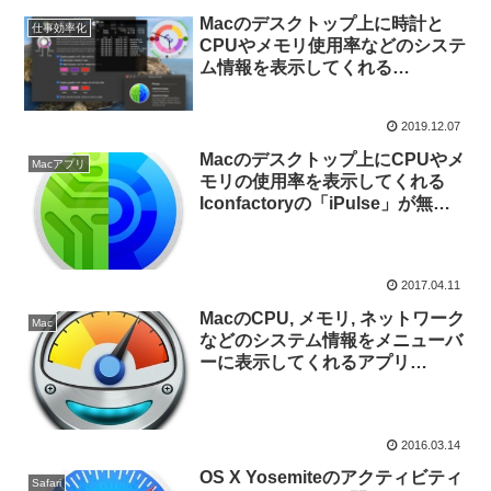
Macのデスクトップ上に時計と
仕事効率化
CPUやメモリ使用率などのシステ
ム情報を表示してくれる
「iPulse」がmacOS 10.15
Catalinaに最適化され、ディスク
2019.12.07
容量の低下警告機能を追加。
Macのデスクトップ上にCPUやメ
Macアプリ
モリの使用率を表示してくれる
Iconfactoryの「iPulse」が無料
セール中。
2017.04.11
MacのCPU, メモリ, ネットワーク
Mac
などのシステム情報をメニューバ
ーに表示してくれるアプリ
「Colossus」が無料セール中。
2016.03.14
OS X Yosemiteのアクティビティ
Safari