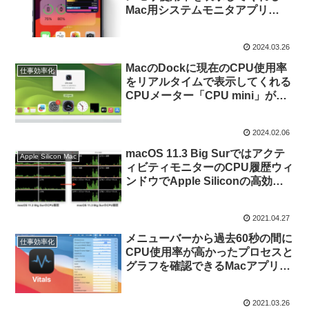
Mac用システムモニタアプリ
「iPulse」のiPhone/iPad版をリ
リース。PinP機能を利用し常に
2024.03.26
システムリソースの確認が可能
に。
MacのDockに現在のCPU使用率
仕事効率化
をリアルタイムで表示してくれる
CPUメーター「CPU mini」がリ
リース。
2024.02.06
macOS 11.3 Big Surではアクテ
Apple Silicon Mac
ィビティモニターのCPU履歴ウィ
ンドウでApple Siliconの高効率/
パフォーマンスのどちらのコアが
利用されているかを確認できるよ
2021.04.27
うに。
メニューバーから過去60秒の間に
仕事効率化
CPU使用率が高かったプロセスと
グラフを確認できるMacアプリ
「Vitals」がリリース。
2021.03.26