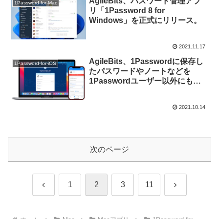
AgileBits、パスワード管理アプ
1Password-for-Mac
リ「1Password 8 for
Windows」を正式にリリース。
2021.11.17
AgileBits、1Passwordに保存し
1Password-for-iOS
たパスワードやノートなどを
1Passwordユーザー以外にも共
有できるPsst機能を実装した
「1Password v7.9 for Mac/iOS」
2021.10.14
をリリース。
次のページ
前
次
1
2
3
11
へ
へ