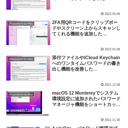
ードのメモ欄の書き出しに対応
し、よりiCloud Keychainに移行
2022.03.06
しやすいように。
2FA用QRコードをクリップボー
1Password-for-Mac
ドやスクリーン上からスキャンし
てくれる機能を追加した
「1Password for Mac v8」の
Beta版がリリース。
2022.01.08
添付ファイルやiCloud Keychain
1Password-for-Mac
へのワンタイムパスワードの書き
出し機能を改善した
「1Password for Mac v7.9.2」が
リリース。
2021.12.08
macOS 12 Montereyでシステム
1Password-for-Mac
環境設定に追加されたパスワード
マネージャ機能をショートカット
やDock、Alfredから起動する方
法。
2021.11.30